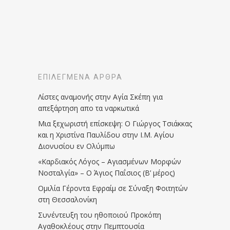
ΕΠΙΛΕΓΜΈΝΑ ΆΡΘΡΑ
Λίστες αναμονής στην Αγία Σκέπη για
απεξάρτηση απο τα ναρκωτικά
Μια ξεχωριστή επίσκεψη: Ο Γιώργος Τσιάκκας
και η Χριστίνα Παυλίδου στην Ι.Μ. Αγίου
Διονυσίου εν Ολύμπω
«Καρδιακός Λόγος – Αγιασμένων Μορφών
Νοσταλγία» – Ο Άγιος Παΐσιος (Β’ μέρος)
Ομιλία Γέροντα Εφραίμ σε Σύναξη Φοιτητών
στη Θεσσαλονίκη
Συνέντευξη του ηθοποιού Προκόπη
Αγαθοκλέους στην Πεμπτουσία