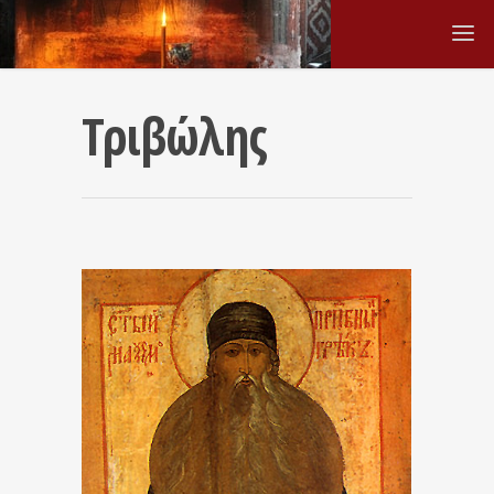
Τριβώλης