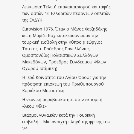
Λευκωσία: Τελετή επαναπατρισμού και ταφής
των οστών 16 Ελλαδιτών πεσόντων οπλιτών
της ΕΛΔΥΚ
Eurovision 1976. Όταν ο Μάνος Χατζηδάκης
και η Μαρίζα Κοχ κατακεραύνωσαν την
τουρκική εισβολή στην Κύπρο (Γεώργιος
Τάτσιος, τ. Πρόεδρος Πανελλήνιας
Ομοσπονδίας Πολιτιστικών Συλλόγων
Μακεδόνων, Πρόεδρος Συνδέσμου Φίλων
Οχυρού Ιστίμπεη)
Η Ιερά Κοινότητα του Αγίου Όρους για την
πρόσφατη επίσκεψη του Πρωθυπουργού
Κυριάκου Μητσοτάκη
Η νεανική παραβατικότητα στην εκπομπή
«Άκου Φίλε»
Βιασμοί γυναικών κατά την Τουρκική
εισβολή – Μια ανοιχτή πληγή της φρίκης του
’74