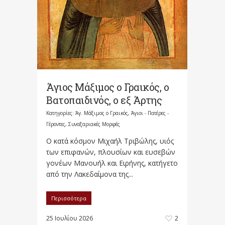
Άγιος Μάξιμος ο Γραικός, ο
Βατοπαιδινός, ο εξ Άρτης
Κατηγορίες:
Άγ. Μάξιμος ο Γραικός
,
Άγιοι - Πατέρες -
Γέροντες
,
Συναξαριακές Μορφές
Ο κατά κόσμον Μιχαήλ Τριβώλης, υιός
των επιφανών, πλουσίων και ευσεβών
γονέων Μανουήλ και Ειρήνης, κατήγετο
από την Λακεδαίμονα της...
Περισσότερα
25 Ιουλίου 2026
2