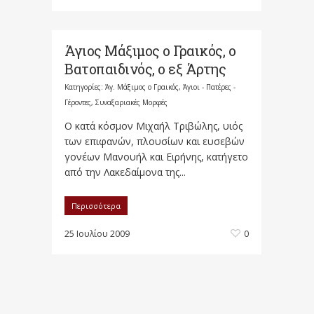
Άγιος Μάξιμος ο Γραικός, ο
Βατοπαιδινός, ο εξ Άρτης
Κατηγορίες:
Άγ. Μάξιμος ο Γραικός
,
Άγιοι - Πατέρες -
Γέροντες
,
Συναξαριακές Μορφές
Ο κατά κόσμον Μιχαήλ Τριβώλης, υιός
των επιφανών, πλουσίων και ευσεβών
γονέων Μανουήλ και Ειρήνης, κατήγετο
από την Λακεδαίμονα της...
Περισσότερα
25 Ιουλίου 2009
0