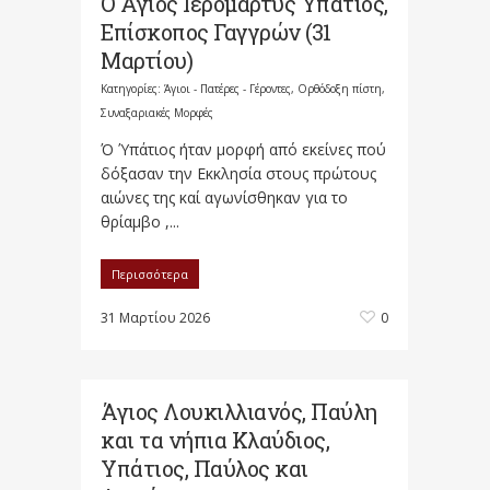
Ο Άγιος Ιερομάρτυς Υπάτιος,
Επίσκοπος Γαγγρών (31
Μαρτίου)
Κατηγορίες:
Άγιοι - Πατέρες - Γέροντες
,
Ορθόδοξη πίστη
,
Συναξαριακές Μορφές
Ό Ύπάτιος ήταν μορφή από εκείνες πού
δόξασαν την Εκκλησία στους πρώτους
αιώνες της καί αγωνίσθηκαν για το
θρίαμβο ,...
Περισσότερα
31 Μαρτίου 2026
0
Άγιος Λουκιλλιανός, Παύλη
και τα νήπια Κλαύδιος,
Υπάτιος, Παύλος και