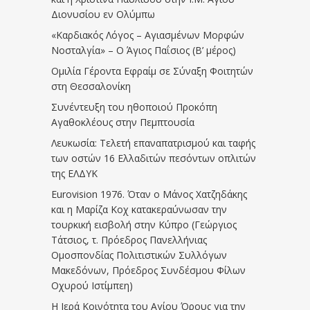
Διονυσίου εν Ολύμπω
«Καρδιακός Λόγος – Αγιασμένων Μορφών
Νοσταλγία» – Ο Άγιος Παΐσιος (Β’ μέρος)
Ομιλία Γέροντα Εφραίμ σε Σύναξη Φοιτητών
στη Θεσσαλονίκη
Συνέντευξη του ηθοποιού Προκόπη
Αγαθοκλέους στην Πεμπτουσία
Λευκωσία: Τελετή επαναπατρισμού και ταφής
των οστών 16 Ελλαδιτών πεσόντων οπλιτών
της ΕΛΔΥΚ
Eurovision 1976. Όταν ο Μάνος Χατζηδάκης
και η Μαρίζα Κοχ κατακεραύνωσαν την
τουρκική εισβολή στην Κύπρο (Γεώργιος
Τάτσιος, τ. Πρόεδρος Πανελλήνιας
Ομοσπονδίας Πολιτιστικών Συλλόγων
Μακεδόνων, Πρόεδρος Συνδέσμου Φίλων
Οχυρού Ιστίμπεη)
Η Ιερά Κοινότητα του Αγίου Όρους για την