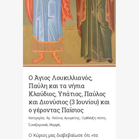
Ο Άγιος Λουκιλλιανός,
Παύλη και τα νήπια
Κλαύδιος, Υπάτιος, Παύλος
και Διονύσιος (3 Ιουνίου) και
ο γέροντας Παϊσιος
Κατηγορίες:
Άγ. Παΐσιος Αγιορείτης
,
Ορθόδοξη πίστη
,
Συναξαριακές Μορφές
Ο Κύριος μας διαβεβαίωσε ότι «τα