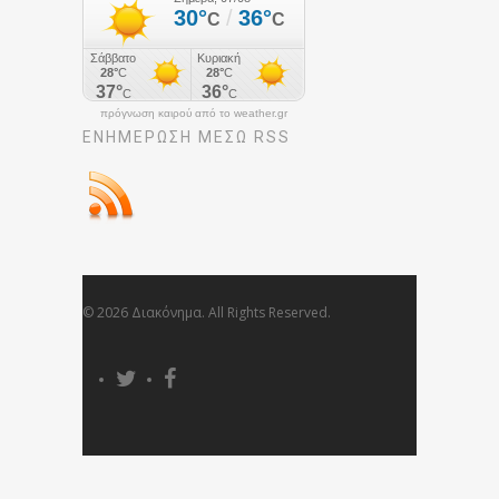
πρόγνωση καιρού από το weather.gr
ΕΝΗΜΈΡΩΣΉ ΜΕΣΩ RSS
© 2026 Διακόνημα. All Rights Reserved.