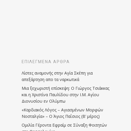
ΕΠΙΛΕΓΜΈΝΑ ΆΡΘΡΑ
Λίστες αναμονής στην Αγία Σκέπη για
απεξάρτηση απο τα ναρκωτικά
Μια ξεχωριστή επίσκεψη: Ο Γιώργος Τσιάκκας
και η Χριστίνα Παυλίδου στην Ι.Μ. Αγίου
Διονυσίου εν Ολύμπω
«Καρδιακός Λόγος – Αγιασμένων Μορφών
Νοσταλγία» – Ο Άγιος Παΐσιος (Β’ μέρος)
Ομιλία Γέροντα Εφραίμ σε Σύναξη Φοιτητών