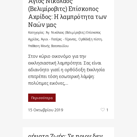
Άγιος Νικόλαος
(Βελιμίροβιτς) Επίσκοπος
Αχρίδος: Η λαμπρότητα των
Ναών μας
Κατηγορίες:
Άγ. Νικόλαος (Βελιμίροβιτς) Επίσκοπος
Αχρίδος
,
Άγιοι - Πατέρες - Γέροντες
,
Ορθόδοξη πίστη
,
Υπόθεση Μονής Βατοπαιδίου
Στον κύριο οικονόμο για την
εκκλησιαστική λαμπρότητα. Σας είναι
αδιανόητο γιατί η ορθόδοξη Εκκλησία
επιτρέπει τόση εσωτερική λάμψη:
πολύτιμες εικόνες,...
Περισσότερα
15 Οκτωβρίου 2019
1
ρήματα Ζωής: Σε ποιον δεν