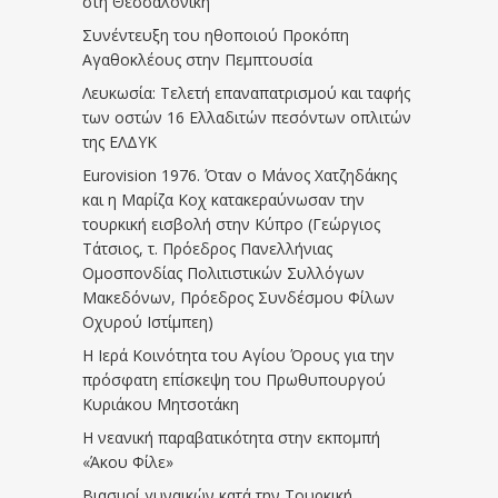
στη Θεσσαλονίκη
Συνέντευξη του ηθοποιού Προκόπη
Αγαθοκλέους στην Πεμπτουσία
Λευκωσία: Τελετή επαναπατρισμού και ταφής
των οστών 16 Ελλαδιτών πεσόντων οπλιτών
της ΕΛΔΥΚ
Eurovision 1976. Όταν ο Μάνος Χατζηδάκης
και η Μαρίζα Κοχ κατακεραύνωσαν την
τουρκική εισβολή στην Κύπρο (Γεώργιος
Τάτσιος, τ. Πρόεδρος Πανελλήνιας
Ομοσπονδίας Πολιτιστικών Συλλόγων
Μακεδόνων, Πρόεδρος Συνδέσμου Φίλων
Οχυρού Ιστίμπεη)
Η Ιερά Κοινότητα του Αγίου Όρους για την
πρόσφατη επίσκεψη του Πρωθυπουργού
Κυριάκου Μητσοτάκη
Η νεανική παραβατικότητα στην εκπομπή
«Άκου Φίλε»
Βιασμοί γυναικών κατά την Τουρκική