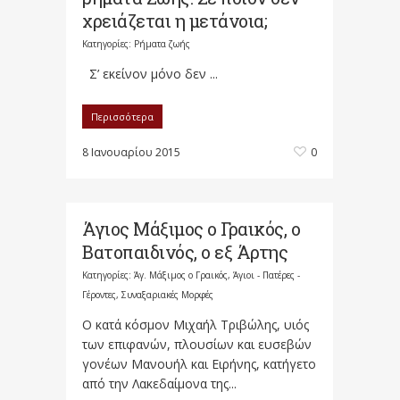
χρειάζεται η μετάνοια;
Κατηγορίες:
Ρήματα ζωής
Σ’ εκείνον μόνο δεν ...
Περισσότερα
8 Ιανουαρίου 2015
0
Άγιος Μάξιμος ο Γραικός, ο
Βατοπαιδινός, ο εξ Άρτης
Κατηγορίες:
Άγ. Μάξιμος ο Γραικός
,
Άγιοι - Πατέρες -
Γέροντες
,
Συναξαριακές Μορφές
Ο κατά κόσμον Μιχαήλ Τριβώλης, υιός
των επιφανών, πλουσίων και ευσεβών
γονέων Μανουήλ και Ειρήνης, κατήγετο
από την Λακεδαίμονα της...