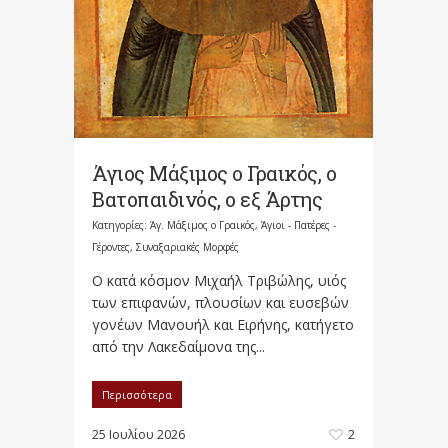
Άγιος Μάξιμος ο Γραικός, ο
Βατοπαιδινός, ο εξ Άρτης
Κατηγορίες:
Άγ. Μάξιμος ο Γραικός
,
Άγιοι - Πατέρες -
Γέροντες
,
Συναξαριακές Μορφές
Ο κατά κόσμον Μιχαήλ Τριβώλης, υιός
των επιφανών, πλουσίων και ευσεβών
γονέων Μανουήλ και Ειρήνης, κατήγετο
από την Λακεδαίμονα της...
Περισσότερα
25 Ιουλίου 2026
2