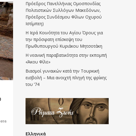
Πρόεδρος Πανελλήνιας Ομοσπονδίας
Πολιτιστικών Συλλόγων Μακεδόνων,
Πρόεδρος Συνδέσμου Φίλων Οχυρού
Ιστίμπεη)
Η Ιερά Κοινότητα του Αγίου Όρους για
την πρόσφατη επίσκεψη του
Πρωθυπουργού Κυριάκου Μητσοτάκη
Η νεανική παραβατικότητα στην εκπομπή
«Άκου Φίλε»
Βιασμοί γυναικών κατά την Τουρκική
εισβολή – Μια ανοιχτή πληγή της φρίκης
του ’74
υ
ματα
Ελληνικά