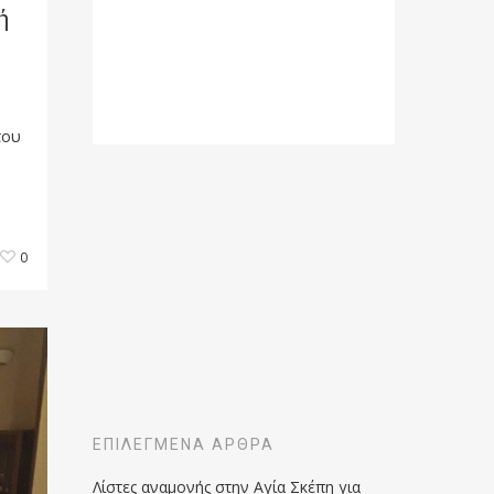
ή
του
0
ΕΠΙΛΕΓΜΈΝΑ ΆΡΘΡΑ
Λίστες αναμονής στην Αγία Σκέπη για