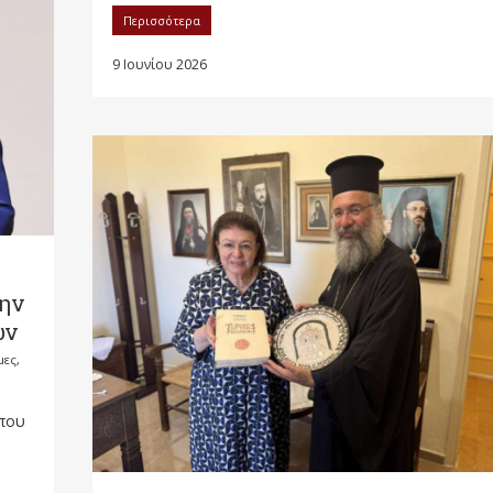
Περισσότερα
9 Ιουνίου 2026
την
ων
μες,
 που