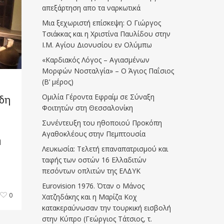
απεξάρτηση απο τα ναρκωτικά
Μια ξεχωριστή επίσκεψη: Ο Γιώργος
Τσιάκκας και η Χριστίνα Παυλίδου στην
Ι.Μ. Αγίου Διονυσίου εν Ολύμπω
«Καρδιακός Λόγος – Αγιασμένων
Μορφών Νοσταλγία» – Ο Άγιος Παΐσιος
(Β’ μέρος)
Ομιλία Γέροντα Εφραίμ σε Σύναξη
δη
Φοιτητών στη Θεσσαλονίκη
Συνέντευξη του ηθοποιού Προκόπη
Αγαθοκλέους στην Πεμπτουσία
η
Λευκωσία: Τελετή επαναπατρισμού και
ταφής των οστών 16 Ελλαδιτών
πεσόντων οπλιτών της ΕΛΔΥΚ
Eurovision 1976. Όταν ο Μάνος
0
Χατζηδάκης και η Μαρίζα Κοχ
κατακεραύνωσαν την τουρκική εισβολή
στην Κύπρο (Γεώργιος Τάτσιος, τ.