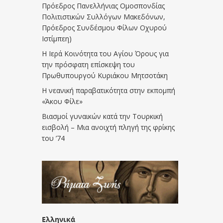
Πρόεδρος Πανελλήνιας Ομοσπονδίας
Πολιτιστικών Συλλόγων Μακεδόνων,
Πρόεδρος Συνδέσμου Φίλων Οχυρού
Ιστίμπεη)
Η Ιερά Κοινότητα του Αγίου Όρους για
την πρόσφατη επίσκεψη του
Πρωθυπουργού Κυριάκου Μητσοτάκη
Η νεανική παραβατικότητα στην εκπομπή
«Άκου Φίλε»
Βιασμοί γυναικών κατά την Τουρκική
εισβολή – Μια ανοιχτή πληγή της φρίκης
του ’74
Ελληνικά