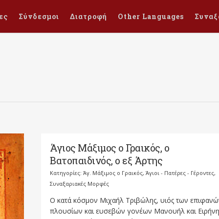
ες
Σύνδεσμοι
Διατροφή
Other Languages
Συναξ
Άγιος Μάξιμος ο Γραικός, ο
Βατοπαιδινός, ο εξ Άρτης
Κατηγορίες:
Άγ. Μάξιμος ο Γραικός
,
Άγιοι - Πατέρες - Γέροντες
,
Συναξαριακές Μορφές
Ο κατά κόσμον Μιχαήλ Τριβώλης, υιός των επιφανώ
πλουσίων και ευσεβών γονέων Μανουήλ και Ειρήνη