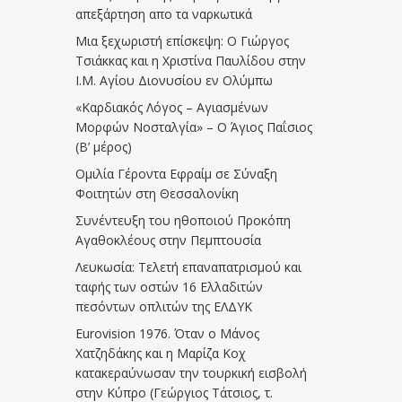
απεξάρτηση απο τα ναρκωτικά
Μια ξεχωριστή επίσκεψη: Ο Γιώργος
Τσιάκκας και η Χριστίνα Παυλίδου στην
Ι.Μ. Αγίου Διονυσίου εν Ολύμπω
«Καρδιακός Λόγος – Αγιασμένων
Μορφών Νοσταλγία» – Ο Άγιος Παΐσιος
(Β’ μέρος)
Ομιλία Γέροντα Εφραίμ σε Σύναξη
Φοιτητών στη Θεσσαλονίκη
Συνέντευξη του ηθοποιού Προκόπη
Αγαθοκλέους στην Πεμπτουσία
Λευκωσία: Τελετή επαναπατρισμού και
ταφής των οστών 16 Ελλαδιτών
πεσόντων οπλιτών της ΕΛΔΥΚ
Eurovision 1976. Όταν ο Μάνος
Χατζηδάκης και η Μαρίζα Κοχ
κατακεραύνωσαν την τουρκική εισβολή
στην Κύπρο (Γεώργιος Τάτσιος, τ.