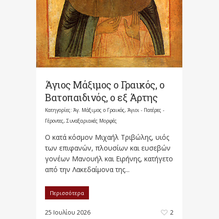
Άγιος Μάξιμος ο Γραικός, ο
Βατοπαιδινός, ο εξ Άρτης
Κατηγορίες:
Άγ. Μάξιμος ο Γραικός
,
Άγιοι - Πατέρες -
Γέροντες
,
Συναξαριακές Μορφές
Ο κατά κόσμον Μιχαήλ Τριβώλης, υιός
των επιφανών, πλουσίων και ευσεβών
γονέων Μανουήλ και Ειρήνης, κατήγετο
από την Λακεδαίμονα της...
Περισσότερα
25 Ιουλίου 2026
2