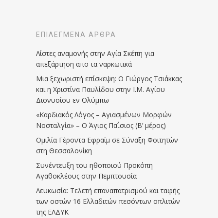
ΕΠΙΛΕΓΜΈΝΑ ΆΡΘΡΑ
Λίστες αναμονής στην Αγία Σκέπη για
απεξάρτηση απο τα ναρκωτικά
Μια ξεχωριστή επίσκεψη: Ο Γιώργος Τσιάκκας
και η Χριστίνα Παυλίδου στην Ι.Μ. Αγίου
Διονυσίου εν Ολύμπω
«Καρδιακός Λόγος – Αγιασμένων Μορφών
Νοσταλγία» – Ο Άγιος Παΐσιος (Β’ μέρος)
Ομιλία Γέροντα Εφραίμ σε Σύναξη Φοιτητών
στη Θεσσαλονίκη
Συνέντευξη του ηθοποιού Προκόπη
Αγαθοκλέους στην Πεμπτουσία
Λευκωσία: Τελετή επαναπατρισμού και ταφής
των οστών 16 Ελλαδιτών πεσόντων οπλιτών
της ΕΛΔΥΚ