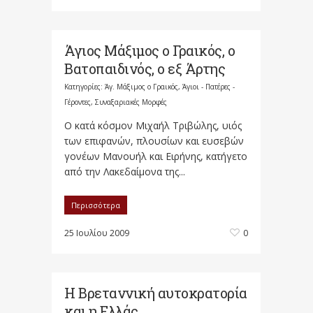
Άγιος Μάξιμος ο Γραικός, ο
Βατοπαιδινός, ο εξ Άρτης
Κατηγορίες:
Άγ. Μάξιμος ο Γραικός
,
Άγιοι - Πατέρες -
Γέροντες
,
Συναξαριακές Μορφές
Ο κατά κόσμον Μιχαήλ Τριβώλης, υιός
των επιφανών, πλουσίων και ευσεβών
γονέων Μανουήλ και Ειρήνης, κατήγετο
από την Λακεδαίμονα της...
Περισσότερα
25 Ιουλίου 2009
0
Η Βρεταννική αυτοκρατορία
και η Ελλάς