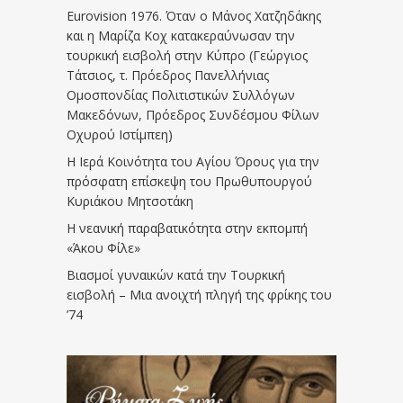
Eurovision 1976. Όταν ο Μάνος Χατζηδάκης
και η Μαρίζα Κοχ κατακεραύνωσαν την
τουρκική εισβολή στην Κύπρο (Γεώργιος
Τάτσιος, τ. Πρόεδρος Πανελλήνιας
Ομοσπονδίας Πολιτιστικών Συλλόγων
Μακεδόνων, Πρόεδρος Συνδέσμου Φίλων
Οχυρού Ιστίμπεη)
Η Ιερά Κοινότητα του Αγίου Όρους για την
πρόσφατη επίσκεψη του Πρωθυπουργού
Κυριάκου Μητσοτάκη
Η νεανική παραβατικότητα στην εκπομπή
«Άκου Φίλε»
Βιασμοί γυναικών κατά την Τουρκική
εισβολή – Μια ανοιχτή πληγή της φρίκης του
’74