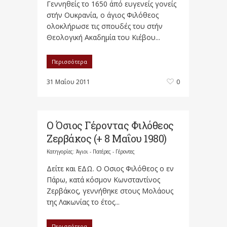
Γεννηθείς το 1650 άπό ευγενείς γονείς
στήν Ουκρανία, ο άγιος Φιλόθεος
ολοκλήρωσε τις σπουδές του στήν
Θεολογική Ακαδημία του Κιέβου...
Περισσότερα
31 Μαΐου 2011
0
Ο Όσιος Γέροντας Φιλόθεος
Ζερβάκος (+ 8 Μαΐου 1980)
Κατηγορίες:
Άγιοι - Πατέρες - Γέροντες
Δείτε και ΕΔΩ. Ο Οσιος Φιλόθεος ο εν
Πάρω, κατά κόσμον Κωνσταντίνος
Ζερβάκος, γεννήθηκε στους Μολάους
της Λακωνίας το έτος...
Περισσότερα