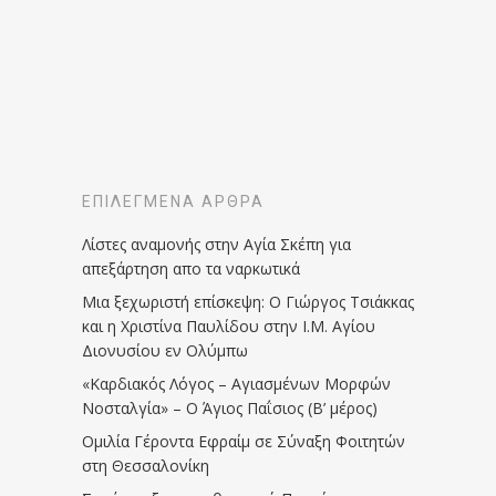
ΕΠΙΛΕΓΜΈΝΑ ΆΡΘΡΑ
Λίστες αναμονής στην Αγία Σκέπη για
απεξάρτηση απο τα ναρκωτικά
Μια ξεχωριστή επίσκεψη: Ο Γιώργος Τσιάκκας
και η Χριστίνα Παυλίδου στην Ι.Μ. Αγίου
Διονυσίου εν Ολύμπω
«Καρδιακός Λόγος – Αγιασμένων Μορφών
Νοσταλγία» – Ο Άγιος Παΐσιος (Β’ μέρος)
Ομιλία Γέροντα Εφραίμ σε Σύναξη Φοιτητών
στη Θεσσαλονίκη