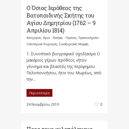
Ο Όσιος Ιερόθεος της
Βατοπαιδινής Σκήτης του
Αγίου Δημητρίου (1762 – 9
Απριλίου 1814)
Κατηγορίες:
Άγιοι - Πατέρες - Γέροντες
,
Προσκυνήματα-
Οδοιπορικά-Τουρισμός
,
Συναξαριακές Μορφές
1. Συνοπτικό βιογραφικό σχεδίασμα Ο
μακάριος γέρων Ιερόθεος «ήτον
γέννημα και βλαστός της περίφημου
Πελοποννήσου, ήτοι του Μωρέως, από
την...
Περισσότερα
24 Νοεμβρίου 2010
0