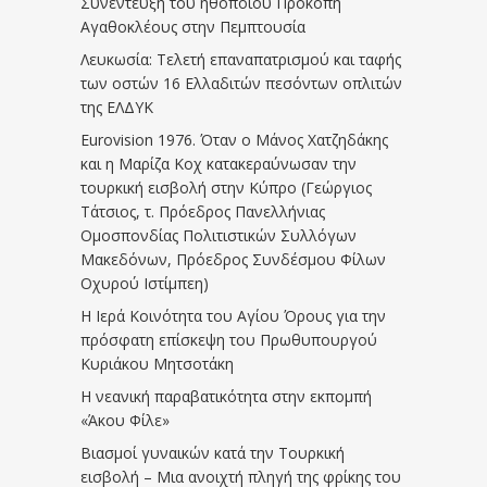
Συνέντευξη του ηθοποιού Προκόπη
Αγαθοκλέους στην Πεμπτουσία
Λευκωσία: Τελετή επαναπατρισμού και ταφής
των οστών 16 Ελλαδιτών πεσόντων οπλιτών
της ΕΛΔΥΚ
Eurovision 1976. Όταν ο Μάνος Χατζηδάκης
και η Μαρίζα Κοχ κατακεραύνωσαν την
τουρκική εισβολή στην Κύπρο (Γεώργιος
Τάτσιος, τ. Πρόεδρος Πανελλήνιας
Ομοσπονδίας Πολιτιστικών Συλλόγων
Μακεδόνων, Πρόεδρος Συνδέσμου Φίλων
Οχυρού Ιστίμπεη)
Η Ιερά Κοινότητα του Αγίου Όρους για την
πρόσφατη επίσκεψη του Πρωθυπουργού
Κυριάκου Μητσοτάκη
Η νεανική παραβατικότητα στην εκπομπή
«Άκου Φίλε»
Βιασμοί γυναικών κατά την Τουρκική
εισβολή – Μια ανοιχτή πληγή της φρίκης του