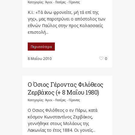
Κατηγορίες:
Άγιοι - Πατέρες - Γέροντες
Κ.Ι.: «Τά άνω φρονείτε, μή τά επί της
γης», μας παροτρύνει ο απόστολος των
εθνών Παύλος στην προς Κολασσαείς
επιστολή...
Περισσότερα
8 Μαΐου 2010
0
Ο Όσιος Γέροντας Φιλόθεος
Ζερβάκος (+ 8 Μαΐου 1980)
Κατηγορίες:
Άγιοι - Πατέρες - Γέροντες
Ο Οσιος Φιλόθεος ο εν Πάρω, κατά
κόσμον Κωνσταντίνος Ζερβάκος,
γεννήθηκε στους Μολάους της
Λακωνίας το έτος 1884. Οι γονείς...