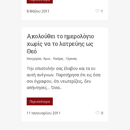
8 Μαΐου 2011
1
Ακολούθει το ημερολόγιο
χωρίς να το λατρεύης ως
Θεό
Κατηγορίες:
Άγιοι - Πατέρες - Γέροντες
Την επιστολήν σας έλαβον και τα εν
αυτή ανέγνων. Παρετήρησα ότι εις όσα
σοι έγραφον, ότι νεω­τερίζεις, δεν
απήντησες… Όσα...
Περισσότερα
11 Ιανουαρίου 2011
0