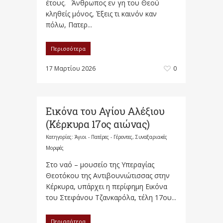
έτους. Άνθρωπος εν γη του Θεού
κληθείς μόνος, Έξεις τι καινόν καν
πόλω, Πατερ...
Περισσότερα
17 Μαρτίου 2026
0
Εικόνα του Αγίου Αλέξιου
(Κέρκυρα 17ος αιώνας)
Κατηγορίες:
Άγιοι - Πατέρες - Γέροντες
,
Συναξαριακές
Μορφές
Στο ναό – μουσείο της Yπεραγίας
Θεοτόκου της Aντιβουνιώτισσας στην
Kέρκυρα, υπάρχει η περίφημη Eικόνα
του Στεφάνου Tζανκαρόλα, τέλη 17ου...
Περισσότερα