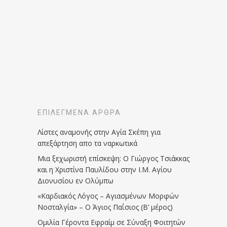
ΕΠΙΛΕΓΜΈΝΑ ΆΡΘΡΑ
Λίστες αναμονής στην Αγία Σκέπη για
απεξάρτηση απο τα ναρκωτικά
Μια ξεχωριστή επίσκεψη: Ο Γιώργος Τσιάκκας
και η Χριστίνα Παυλίδου στην Ι.Μ. Αγίου
Διονυσίου εν Ολύμπω
«Καρδιακός Λόγος – Αγιασμένων Μορφών
Νοσταλγία» – Ο Άγιος Παΐσιος (Β’ μέρος)
Ομιλία Γέροντα Εφραίμ σε Σύναξη Φοιτητών