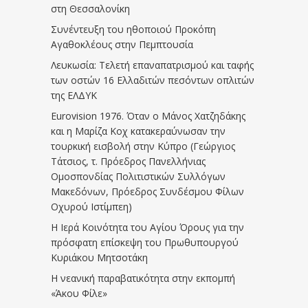
στη Θεσσαλονίκη
Συνέντευξη του ηθοποιού Προκόπη
Αγαθοκλέους στην Πεμπτουσία
Λευκωσία: Τελετή επαναπατρισμού και ταφής
των οστών 16 Ελλαδιτών πεσόντων οπλιτών
της ΕΛΔΥΚ
Eurovision 1976. Όταν ο Μάνος Χατζηδάκης
και η Μαρίζα Κοχ κατακεραύνωσαν την
τουρκική εισβολή στην Κύπρο (Γεώργιος
Τάτσιος, τ. Πρόεδρος Πανελλήνιας
Ομοσπονδίας Πολιτιστικών Συλλόγων
Μακεδόνων, Πρόεδρος Συνδέσμου Φίλων
Οχυρού Ιστίμπεη)
Η Ιερά Κοινότητα του Αγίου Όρους για την
πρόσφατη επίσκεψη του Πρωθυπουργού
Κυριάκου Μητσοτάκη
Η νεανική παραβατικότητα στην εκπομπή
«Άκου Φίλε»