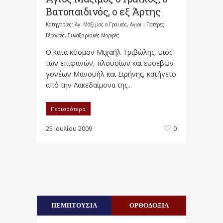
Βατοπαιδινός, ο εξ Άρτης
Κατηγορίες:
Άγ. Μάξιμος ο Γραικός
,
Άγιοι - Πατέρες -
Γέροντες
,
Συναξαριακές Μορφές
Ο κατά κόσμον Μιχαήλ Τριβώλης, υιός
των επιφανών, πλουσίων και ευσεβών
γονέων Μανουήλ και Ειρήνης, κατήγετο
από την Λακεδαίμονα της...
Περισσότερα
25 Ιουλίου 2009
0
ΠΕΜΠΤΟΥΣΙΑ
ΟΡΘΟΔΟΞΙΑ