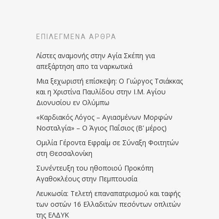
ΕΠΙΛΕΓΜΈΝΑ ΆΡΘΡΑ
Λίστες αναμονής στην Αγία Σκέπη για
απεξάρτηση απο τα ναρκωτικά
Μια ξεχωριστή επίσκεψη: Ο Γιώργος Τσιάκκας
και η Χριστίνα Παυλίδου στην Ι.Μ. Αγίου
Διονυσίου εν Ολύμπω
«Καρδιακός Λόγος – Αγιασμένων Μορφών
Νοσταλγία» – Ο Άγιος Παΐσιος (Β’ μέρος)
Ομιλία Γέροντα Εφραίμ σε Σύναξη Φοιτητών
στη Θεσσαλονίκη
Συνέντευξη του ηθοποιού Προκόπη
Αγαθοκλέους στην Πεμπτουσία
Λευκωσία: Τελετή επαναπατρισμού και ταφής
των οστών 16 Ελλαδιτών πεσόντων οπλιτών
της ΕΛΔΥΚ