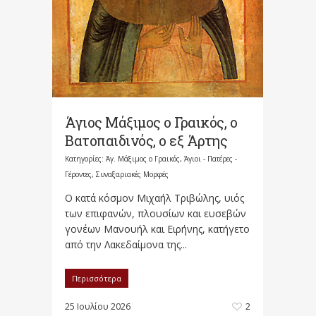
Άγιος Μάξιμος ο Γραικός, ο
Βατοπαιδινός, ο εξ Άρτης
Κατηγορίες:
Άγ. Μάξιμος ο Γραικός
,
Άγιοι - Πατέρες -
Γέροντες
,
Συναξαριακές Μορφές
Ο κατά κόσμον Μιχαήλ Τριβώλης, υιός
των επιφανών, πλουσίων και ευσεβών
γονέων Μανουήλ και Ειρήνης, κατήγετο
από την Λακεδαίμονα της...
Περισσότερα
25 Ιουλίου 2026
2