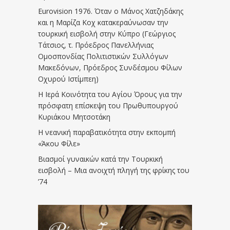
Eurovision 1976. Όταν ο Μάνος Χατζηδάκης
και η Μαρίζα Κοχ κατακεραύνωσαν την
τουρκική εισβολή στην Κύπρο (Γεώργιος
Τάτσιος, τ. Πρόεδρος Πανελλήνιας
Ομοσπονδίας Πολιτιστικών Συλλόγων
Μακεδόνων, Πρόεδρος Συνδέσμου Φίλων
Οχυρού Ιστίμπεη)
Η Ιερά Κοινότητα του Αγίου Όρους για την
πρόσφατη επίσκεψη του Πρωθυπουργού
Κυριάκου Μητσοτάκη
Η νεανική παραβατικότητα στην εκπομπή
«Άκου Φίλε»
Βιασμοί γυναικών κατά την Τουρκική
εισβολή – Μια ανοιχτή πληγή της φρίκης του
’74