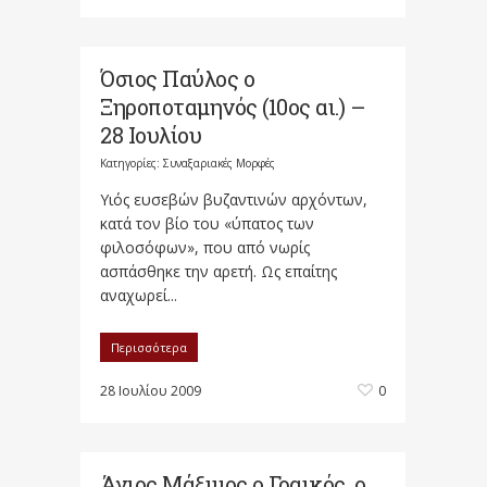
Όσιος Παύλος ο
Ξηροποταμηνός (10ος αι.) –
28 Ιουλίου
Κατηγορίες:
Συναξαριακές Μορφές
Υιός ευσεβών βυζαντινών αρχόντων,
κατά τον βίο του «ύπατος των
φιλοσόφων», που από νωρίς
ασπάσθηκε την αρετή. Ως επαίτης
αναχωρεί...
Περισσότερα
28 Ιουλίου 2009
0
Άγιος Μάξιμος ο Γραικός, ο