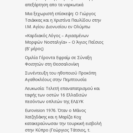
απεξάρτηση απο τα ναρκωτικά
Μια ξεχωριστή επίσκεψη: Ο Γιώργος
Τσιάκκας και η Χριστίνα Παυλίδου στην
Ι.Μ. Αγίου Διονυσίου εν Ολύμπω
«Καρδιακός Λόγος – Αγιασμένων
Μορφών Νοσταλγία» – Ο Άγιος Παΐσιος
(Β’ μέρος)
Ομιλία Γέροντα Εφραίμ σε Σύναξη
Φοιτητών στη Θεσσαλονίκη
Συνέντευξη του ηθοποιού Προκόπη
Αγαθοκλέους στην Πεμπτουσία
Λευκωσία: Τελετή επαναπατρισμού και
ταφής των οστών 16 Ελλαδιτών
πεσόντων οπλιτών της ΕΛΔΥΚ
Eurovision 1976. Όταν ο Μάνος
Χατζηδάκης και η Μαρίζα Κοχ
κατακεραύνωσαν την τουρκική εισβολή
στην Κύπρο (Γεώργιος Τάτσιος, τ.