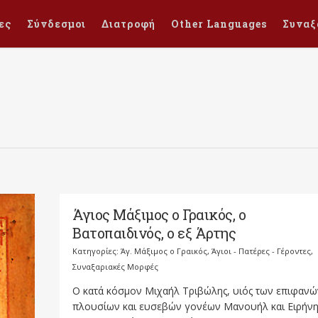
ες
Σύνδεσμοι
Διατροφή
Other Languages
Συναξ
Άγιος Μάξιμος ο Γραικός, ο
Βατοπαιδινός, ο εξ Άρτης
Κατηγορίες:
Άγ. Μάξιμος ο Γραικός
,
Άγιοι - Πατέρες - Γέροντες
,
Συναξαριακές Μορφές
Ο κατά κόσμον Μιχαήλ Τριβώλης, υιός των επιφανώ
πλουσίων και ευσεβών γονέων Μανουήλ και Ειρήνη