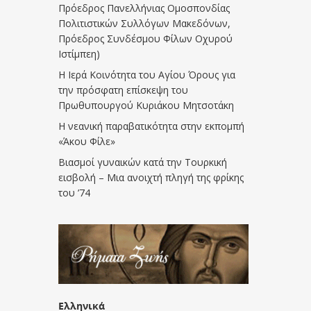
Πρόεδρος Πανελλήνιας Ομοσπονδίας
Πολιτιστικών Συλλόγων Μακεδόνων,
Πρόεδρος Συνδέσμου Φίλων Οχυρού
Ιστίμπεη)
Η Ιερά Κοινότητα του Αγίου Όρους για
την πρόσφατη επίσκεψη του
Πρωθυπουργού Κυριάκου Μητσοτάκη
Η νεανική παραβατικότητα στην εκπομπή
«Άκου Φίλε»
Βιασμοί γυναικών κατά την Τουρκική
εισβολή – Μια ανοιχτή πληγή της φρίκης
του ’74
Ελληνικά