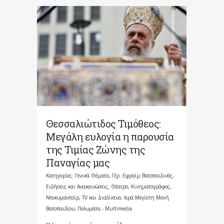
Θεσσαλιώτιδος Τιμόθεος:
Μεγάλη ευλογία η παρουσία
της Τιμίας Ζώνης της
Παναγίας μας
Κατηγορίες:
Γενικά Θέματα
,
Γέρ. Εφραίμ Βατοπαιδινός
,
Ειδήσεις και Ανακοινώσεις
,
Θέατρο, Κινηματογράφος,
Ντοκυμανταίρ, TV και Διαδίκτυο
,
Ιερά Μεγίστη Μονή
Βατοπαιδίου
,
Πολυμέσα - Multimedia