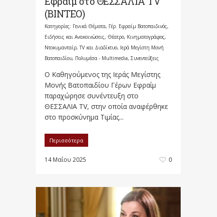
Εφραίμ στο ΘΕΣΣΑΛΙΑ TV
(ΒΙΝΤΕΟ)
Κατηγορίες:
Γενικά Θέματα
,
Γέρ. Εφραίμ Βατοπαιδινός
,
Ειδήσεις και Ανακοινώσεις
,
Θέατρο, Κινηματογράφος,
Ντοκυμανταίρ, TV και Διαδίκτυο
,
Ιερά Μεγίστη Μονή
Βατοπαιδίου
,
Πολυμέσα - Multimedia
,
Συνεντεύξεις
Ο Καθηγούμενος της Ιεράς Μεγίστης
Μονής Βατοπαιδίου Γέρων Εφραίμ
παραχώρησε συνέντευξη στο
ΘΕΣΣΑΛΙΑ TV, στην οποία αναφέρθηκε
στο προσκύνημα Τιμίας...
Περισσότερα
14 Μαΐου 2025
0