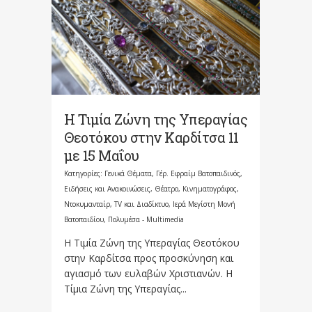
Η Τιμία Ζώνη της Υπεραγίας
Θεοτόκου στην Καρδίτσα 11
με 15 Μαΐου
Κατηγορίες:
Γενικά Θέματα
,
Γέρ. Εφραίμ Βατοπαιδινός
,
Ειδήσεις και Ανακοινώσεις
,
Θέατρο, Κινηματογράφος,
Ντοκυμανταίρ, TV και Διαδίκτυο
,
Ιερά Μεγίστη Μονή
Βατοπαιδίου
,
Πολυμέσα - Multimedia
Η Τιμία Ζώνη της Υπεραγίας Θεοτόκου
στην Καρδίτσα προς προσκύνηση και
αγιασμό των ευλαβών Χριστιανών. Η
Τίμια Ζώνη της Υπεραγίας...