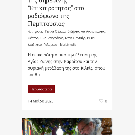
“Επικαιρότητας” στο
ραδιόφωνο της
Πεμπτουσίας
Κατηγορίες:
Γενικά Θέματα
,
Ειδήσεις και Ανακοινώσεις
,
Θέατρο, Κινηματογράφος, Ντοκυμανταίρ, TV και
Διαδίκτυο
,
Πολυμέσα - Multimedia
Η επικαιρότητα από την έλευση της
Αγίας Ζώνης στην Καρδίτσα και την
αυριανή μετάβασή της στο Κιλκίς, όπου
και θα...
Περισσότερα
14 Μαΐου 2025
0