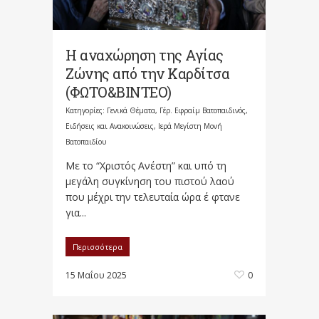
Η αναχώρηση της Αγίας
Ζώνης από την Καρδίτσα
(ΦΩΤΟ&ΒΙΝΤΕΟ)
Κατηγορίες:
Γενικά Θέματα
,
Γέρ. Εφραίμ Βατοπαιδινός
,
Ειδήσεις και Ανακοινώσεις
,
Ιερά Μεγίστη Μονή
Βατοπαιδίου
Με το “Χριστός Ανέστη” και υπό τη
μεγάλη συγκίνηση του πιστού λαού
που μέχρι την τελευταία ώρα έ φτανε
για...
Περισσότερα
15 Μαΐου 2025
0