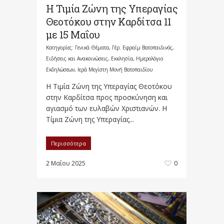
Η Τιμία Ζώνη της Υπεραγίας
Θεοτόκου στην Καρδίτσα 11
με 15 Μαΐου
Κατηγορίες:
Γενικά Θέματα
,
Γέρ. Εφραίμ Βατοπαιδινός
,
Ειδήσεις και Ανακοινώσεις
,
Εκκλησία
,
Ημερολόγιο
Εκδηλώσεων
,
Ιερά Μεγίστη Μονή Βατοπαιδίου
Η Τιμία Ζώνη της Υπεραγίας Θεοτόκου
στην Καρδίτσα προς προσκύνηση και
αγιασμό των ευλαβών Χριστιανών. Η
Τίμια Ζώνη της Υπεραγίας...
Περισσότερα
2 Μαΐου 2025
0