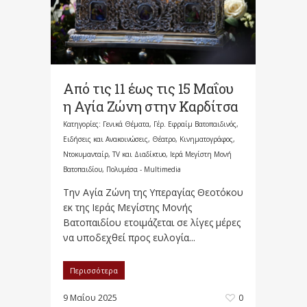
Από τις 11 έως τις 15 Μαΐου
η Αγία Ζώνη στην Καρδίτσα
Κατηγορίες:
Γενικά Θέματα
,
Γέρ. Εφραίμ Βατοπαιδινός
,
Ειδήσεις και Ανακοινώσεις
,
Θέατρο, Κινηματογράφος,
Ντοκυμανταίρ, TV και Διαδίκτυο
,
Ιερά Μεγίστη Μονή
Βατοπαιδίου
,
Πολυμέσα - Multimedia
Την Αγία Ζώνη της Υπεραγίας Θεοτόκου
εκ της Ιεράς Μεγίστης Μονής
Βατοπαιδίου ετοιμάζεται σε λίγες μέρες
να υποδεχθεί προς ευλογία...
Περισσότερα
9 Μαΐου 2025
0