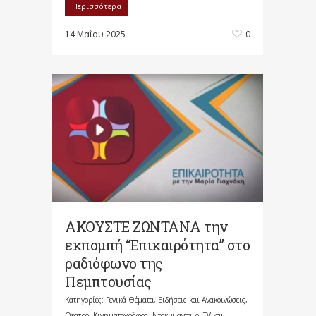
Περισσότερα
14 Μαΐου 2025
0
ΑΚΟΥΣΤΕ ΖΩΝΤΑΝΑ την
εκπομπή “Επικαιρότητα” στο
ραδιόφωνο της
Πεμπτουσίας
Κατηγορίες:
Γενικά Θέματα
,
Ειδήσεις και Ανακοινώσεις
,
Θέατρο, Κινηματογράφος, Ντοκυμανταίρ, TV και