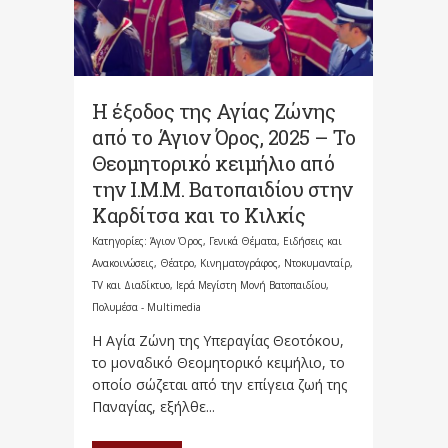
Η έξοδος της Αγίας Ζώνης
από το Άγιον Όρος, 2025 – Το
Θεομητορικό κειμήλιο από
την Ι.Μ.Μ. Βατοπαιδίου στην
Καρδίτσα και το Κιλκίς
Κατηγορίες:
Άγιον Όρος
,
Γενικά Θέματα
,
Ειδήσεις και
Ανακοινώσεις
,
Θέατρο, Κινηματογράφος, Ντοκυμανταίρ,
TV και Διαδίκτυο
,
Ιερά Μεγίστη Μονή Βατοπαιδίου
,
Πολυμέσα - Multimedia
Η Αγία Ζώνη της Υπεραγίας Θεοτόκου,
το μοναδικό Θεομητορικό κειμήλιο, το
οποίο σώζεται από την επίγεια ζωή της
Παναγίας, εξήλθε...