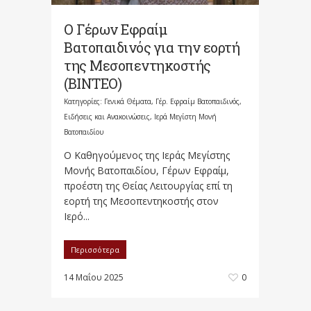
Ο Γέρων Εφραίμ
Βατοπαιδινός για την εορτή
της Μεσοπεντηκοστής
(ΒΙΝΤΕΟ)
Κατηγορίες:
Γενικά Θέματα
,
Γέρ. Εφραίμ Βατοπαιδινός
,
Ειδήσεις και Ανακοινώσεις
,
Ιερά Μεγίστη Μονή
Βατοπαιδίου
Ο Καθηγούμενος της Ιεράς Μεγίστης
Μονής Βατοπαιδίου, Γέρων Εφραίμ,
προέστη της Θείας Λειτουργίας επί τη
εορτή της Μεσοπεντηκοστής στον
Ιερό...
Περισσότερα
14 Μαΐου 2025
0