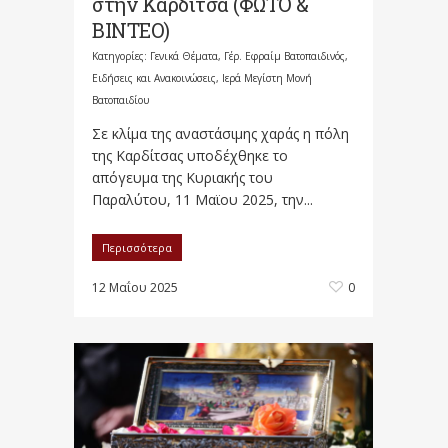
στην Καρδίτσα (ΦΩΤΟ &
BINTEO)
Κατηγορίες:
Γενικά Θέματα
,
Γέρ. Εφραίμ Βατοπαιδινός
,
Ειδήσεις και Ανακοινώσεις
,
Ιερά Μεγίστη Μονή
Βατοπαιδίου
Σε κλίμα της αναστάσιμης χαράς η πόλη
της Καρδίτσας υποδέχθηκε το
απόγευμα της Κυριακής του
Παραλύτου, 11 Μαϊου 2025, την...
Περισσότερα
12 Μαΐου 2025
0