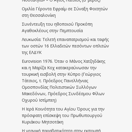
Ομιλία Γέροντα Εφραίμ σε Σύναξη Φοιτητών
στη Θεσσαλονίκη
Συνέντευξη του ηθοποιού Προκόπη
Αγαθοκλέους στην Πεμπτουσία
Λευκωσία: Τελετή επαναπατρισμού και ταφής
των οστών 16 Ελλαδιτών πεσόντων οπλιτών
της ΕΛΔΥΚ
Eurovision 1976. Όταν ο Μάνος Χατζηδάκης
και η Μαρίζα Κοχ κατακεραύνωσαν την
τουρκική εισβολή στην Κύπρο (Γεώργιος
Τάτσιος, τ. Πρόεδρος Πανελλήνιας
Ομοσπονδίας Πολιτιστικών Συλλόγων
Μακεδόνων, Πρόεδρος Συνδέσμου Φίλων
Οχυρού Ιστίμπεη)
Η Ιερά Κοινότητα του Αγίου Όρους για την
πρόσφατη επίσκεψη του Πρωθυπουργού
Κυριάκου Μητσοτάκη
Η νεανική παραβατικότητα στην εκπομπή