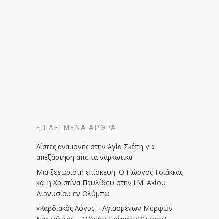
ΕΠΙΛΕΓΜΈΝΑ ΆΡΘΡΑ
Λίστες αναμονής στην Αγία Σκέπη για
απεξάρτηση απο τα ναρκωτικά
Μια ξεχωριστή επίσκεψη: Ο Γιώργος Τσιάκκας
και η Χριστίνα Παυλίδου στην Ι.Μ. Αγίου
Διονυσίου εν Ολύμπω
«Καρδιακός Λόγος – Αγιασμένων Μορφών
Νοσταλγία» – Ο Άγιος Παΐσιος (Β’ μέρος)