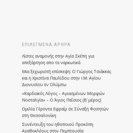
ΕΠΙΛΕΓΜΈΝΑ ΆΡΘΡΑ
Λίστες αναμονής στην Αγία Σκέπη για
απεξάρτηση απο τα ναρκωτικά
Μια ξεχωριστή επίσκεψη: Ο Γιώργος Τσιάκκας
και η Χριστίνα Παυλίδου στην Ι.Μ. Αγίου
Διονυσίου εν Ολύμπω
«Καρδιακός Λόγος – Αγιασμένων Μορφών
Νοσταλγία» – Ο Άγιος Παΐσιος (Β’ μέρος)
Ομιλία Γέροντα Εφραίμ σε Σύναξη Φοιτητών
στη Θεσσαλονίκη
Συνέντευξη του ηθοποιού Προκόπη
Αγαθοκλέους στην Πεμπτουσία