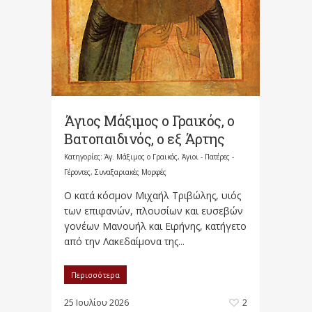
Άγιος Μάξιμος ο Γραικός, ο
Βατοπαιδινός, ο εξ Άρτης
Κατηγορίες:
Άγ. Μάξιμος ο Γραικός
,
Άγιοι - Πατέρες -
Γέροντες
,
Συναξαριακές Μορφές
Ο κατά κόσμον Μιχαήλ Τριβώλης, υιός
των επιφανών, πλουσίων και ευσεβών
γονέων Μανουήλ και Ειρήνης, κατήγετο
από την Λακεδαίμονα της...
Περισσότερα
25 Ιουλίου 2026
2