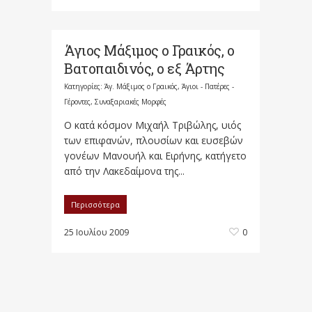
Άγιος Μάξιμος ο Γραικός, ο
Βατοπαιδινός, ο εξ Άρτης
Κατηγορίες:
Άγ. Μάξιμος ο Γραικός
,
Άγιοι - Πατέρες -
Γέροντες
,
Συναξαριακές Μορφές
Ο κατά κόσμον Μιχαήλ Τριβώλης, υιός
των επιφανών, πλουσίων και ευσεβών
γονέων Μανουήλ και Ειρήνης, κατήγετο
από την Λακεδαίμονα της...
Περισσότερα
25 Ιουλίου 2009
0