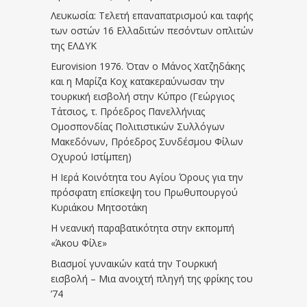
Λευκωσία: Τελετή επαναπατρισμού και ταφής
των οστών 16 Ελλαδιτών πεσόντων οπλιτών
της ΕΛΔΥΚ
Eurovision 1976. Όταν ο Μάνος Χατζηδάκης
και η Μαρίζα Κοχ κατακεραύνωσαν την
τουρκική εισβολή στην Κύπρο (Γεώργιος
Τάτσιος, τ. Πρόεδρος Πανελλήνιας
Ομοσπονδίας Πολιτιστικών Συλλόγων
Μακεδόνων, Πρόεδρος Συνδέσμου Φίλων
Οχυρού Ιστίμπεη)
Η Ιερά Κοινότητα του Αγίου Όρους για την
πρόσφατη επίσκεψη του Πρωθυπουργού
Κυριάκου Μητσοτάκη
Η νεανική παραβατικότητα στην εκπομπή
«Άκου Φίλε»
Βιασμοί γυναικών κατά την Τουρκική
εισβολή – Μια ανοιχτή πληγή της φρίκης του
’74