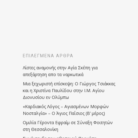
ΕΠΙΛΕΓΜΈΝΑ ΆΡΘΡΑ
Λίστες αναμονής στην Αγία Σκέπη για
απεξάρτηση απο τα ναρκωτικά
Μια ξεχωριστή επίσκεψη: Ο Γιώργος Τσιάκκας
και η Χριστίνα Παυλίδου στην Ι.Μ. Αγίου
Διονυσίου εν Ολύμπω
«Καρδιακός Λόγος – Αγιασμένων Μορφών
Νοσταλγία» – Ο Άγιος Παΐσιος (Β’ μέρος)
Ομιλία Γέροντα Εφραίμ σε Σύναξη Φοιτητών
στη Θεσσαλονίκη