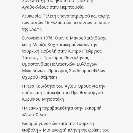
Συνέντευξη του ηθοποιού Προκόπη
Αγαθοκλέους στην Πεμπτουσία
Λευκωσία: Τελετή επαναπατρισμού και ταφής
των οστών 16 Ελλαδιτών πεσόντων οπλιτών
της ΕΛΔΥΚ
Eurovision 1976. Όταν ο Μάνος Χατζηδάκης
και η Μαρίζα Κοχ κατακεραύνωσαν την
τουρκική εισβολή στην Κύπρο (Γεώργιος
Τάτσιος, τ. Πρόεδρος Πανελλήνιας
Ομοσπονδίας Πολιτιστικών Συλλόγων
Μακεδόνων, Πρόεδρος Συνδέσμου Φίλων
Οχυρού Ιστίμπεη)
Η Ιερά Κοινότητα του Αγίου Όρους για την
πρόσφατη επίσκεψη του Πρωθυπουργού
Κυριάκου Μητσοτάκη
Η νεανική παραβατικότητα στην εκπομπή
«Άκου Φίλε»
Βιασμοί γυναικών κατά την Τουρκική
εισβολή – Μια ανοιχτή πληγή της φρίκης του