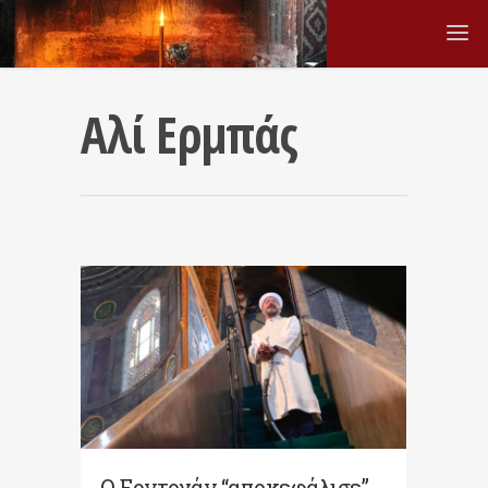
Αλί Ερμπάς
Ο Ερντογάν “αποκεφάλισε”