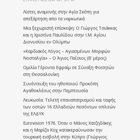
Λίστες αναμονής στην Αγία Σκέπη για
απεξάρτηση απο τα ναρκωτικά
Μια ξεχωριστή επίσκεψη: Ο Γιώργος Τσιάκκας
και η Χριστίνα Παυλίδου στην Ι.Μ. Αγίου
Διονυσίου εν Ολύμπω
«Καρδιακός Λόγος – Αγιασμένων Μορφών
Νοσταλγία» – Ο Άγιος Παΐσιος (Β’ μέρος)
Ομιλία Γέροντα Εφραίμ σε Σύναξη Φοιτητών
στη Θεσσαλονίκη
Συνέντευξη του ηθοποιού Προκόπη
Αγαθοκλέους στην Πεμπτουσία
Λευκωσία: Τελετή επαναπατρισμού και ταφής
των οστών 16 Ελλαδιτών πεσόντων οπλιτών
της ΕΛΔΥΚ
Eurovision 1976. Όταν ο Μάνος Χατζηδάκης
και η Μαρίζα Κοχ κατακεραύνωσαν την
τουρκική εισβολή στην Κύπρο (Γεώργιος