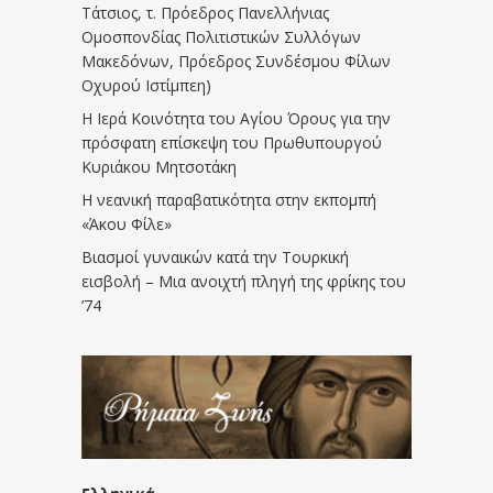
Τάτσιος, τ. Πρόεδρος Πανελλήνιας
Ομοσπονδίας Πολιτιστικών Συλλόγων
Μακεδόνων, Πρόεδρος Συνδέσμου Φίλων
Οχυρού Ιστίμπεη)
Η Ιερά Κοινότητα του Αγίου Όρους για την
πρόσφατη επίσκεψη του Πρωθυπουργού
Κυριάκου Μητσοτάκη
Η νεανική παραβατικότητα στην εκπομπή
«Άκου Φίλε»
Βιασμοί γυναικών κατά την Τουρκική
εισβολή – Μια ανοιχτή πληγή της φρίκης του
’74