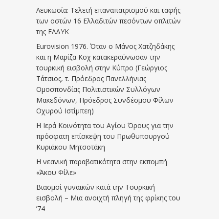
Λευκωσία: Τελετή επαναπατρισμού και ταφής
των οστών 16 Ελλαδιτών πεσόντων οπλιτών
της ΕΛΔΥΚ
Eurovision 1976. Όταν ο Μάνος Χατζηδάκης
και η Μαρίζα Κοχ κατακεραύνωσαν την
τουρκική εισβολή στην Κύπρο (Γεώργιος
Τάτσιος, τ. Πρόεδρος Πανελλήνιας
Ομοσπονδίας Πολιτιστικών Συλλόγων
Μακεδόνων, Πρόεδρος Συνδέσμου Φίλων
Οχυρού Ιστίμπεη)
Η Ιερά Κοινότητα του Αγίου Όρους για την
πρόσφατη επίσκεψη του Πρωθυπουργού
Κυριάκου Μητσοτάκη
Η νεανική παραβατικότητα στην εκπομπή
«Άκου Φίλε»
Βιασμοί γυναικών κατά την Τουρκική
εισβολή – Μια ανοιχτή πληγή της φρίκης του
’74