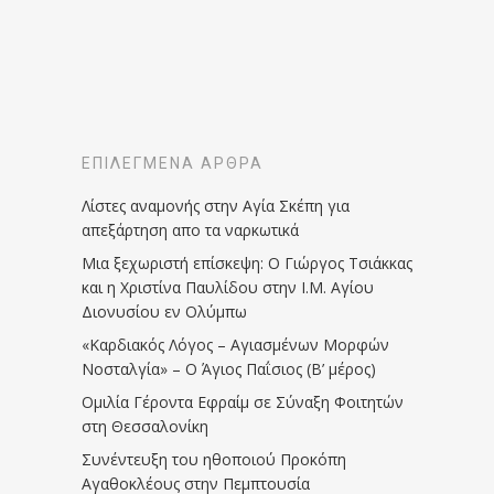
ΕΠΙΛΕΓΜΈΝΑ ΆΡΘΡΑ
Λίστες αναμονής στην Αγία Σκέπη για
απεξάρτηση απο τα ναρκωτικά
Μια ξεχωριστή επίσκεψη: Ο Γιώργος Τσιάκκας
και η Χριστίνα Παυλίδου στην Ι.Μ. Αγίου
Διονυσίου εν Ολύμπω
«Καρδιακός Λόγος – Αγιασμένων Μορφών
Νοσταλγία» – Ο Άγιος Παΐσιος (Β’ μέρος)
Ομιλία Γέροντα Εφραίμ σε Σύναξη Φοιτητών
στη Θεσσαλονίκη
Συνέντευξη του ηθοποιού Προκόπη
Αγαθοκλέους στην Πεμπτουσία