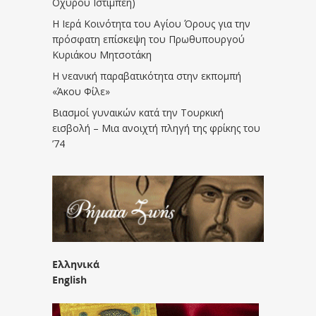
Οχυρού Ιστίμπεη)
Η Ιερά Κοινότητα του Αγίου Όρους για την
πρόσφατη επίσκεψη του Πρωθυπουργού
Κυριάκου Μητσοτάκη
Η νεανική παραβατικότητα στην εκπομπή
«Άκου Φίλε»
Βιασμοί γυναικών κατά την Τουρκική
εισβολή – Μια ανοιχτή πληγή της φρίκης του
’74
Ελληνικά
English