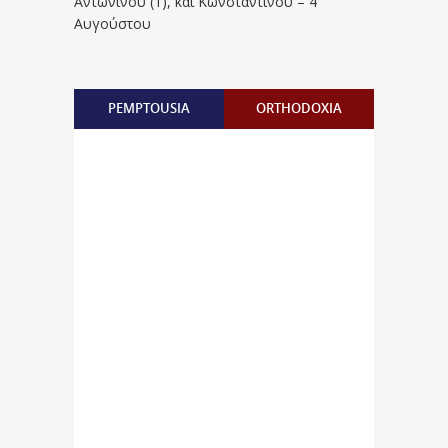
Aντωνίνου (1), και Kωνσταντίνου – 4
Αυγούστου
PEMPTOUSIA
ORTHODOXIA