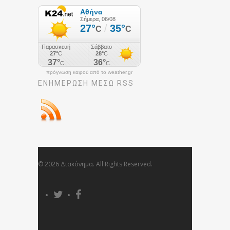
πρόγνωση καιρού από το weather.gr
ΕΝΗΜΈΡΩΣΉ ΜΕΣΩ RSS
© 2026 Διακόνημα. All Rights Reserved.