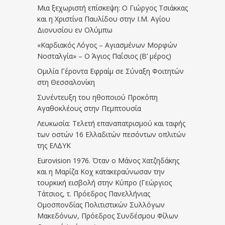
Μια ξεχωριστή επίσκεψη: Ο Γιώργος Τσιάκκας
και η Χριστίνα Παυλίδου στην Ι.Μ. Αγίου
Διονυσίου εν Ολύμπω
«Καρδιακός Λόγος – Αγιασμένων Μορφών
Νοσταλγία» – Ο Άγιος Παΐσιος (Β’ μέρος)
Ομιλία Γέροντα Εφραίμ σε Σύναξη Φοιτητών
στη Θεσσαλονίκη
Συνέντευξη του ηθοποιού Προκόπη
Αγαθοκλέους στην Πεμπτουσία
Λευκωσία: Τελετή επαναπατρισμού και ταφής
των οστών 16 Ελλαδιτών πεσόντων οπλιτών
της ΕΛΔΥΚ
Eurovision 1976. Όταν ο Μάνος Χατζηδάκης
και η Μαρίζα Κοχ κατακεραύνωσαν την
τουρκική εισβολή στην Κύπρο (Γεώργιος
Τάτσιος, τ. Πρόεδρος Πανελλήνιας
Ομοσπονδίας Πολιτιστικών Συλλόγων
Μακεδόνων, Πρόεδρος Συνδέσμου Φίλων