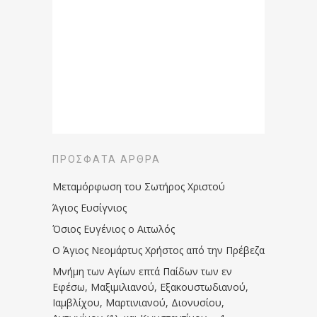
ΠΡΌΣΦΑΤΑ ΆΡΘΡΑ
Μεταμόρφωση του Σωτήρος Χριστού
Άγιος Ευσίγνιος
Όσιος Ευγένιος ο Αιτωλός
Ο Άγιος Νεομάρτυς Χρήστος από την Πρέβεζα
Μνήμη των Aγίων επτά Παίδων των εν
Eφέσω, Mαξιμιλιανού, Eξακουστωδιανού,
Iαμβλίχου, Mαρτινιανού, Διονυσίου,