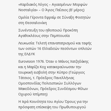
«Καρδιακός Λόγος – Αγιασμένων Μορφών
Νοσταλγία» – Ο Άγιος Παΐσιος (Β’ μέρος)
Ομιλία Γέροντα Εφραίμ σε Σύναξη Φοιτητών
στη Θεσσαλονίκη
Συνέντευξη του ηθοποιού Προκόπη
Αγαθοκλέους στην Πεμπτουσία
Λευκωσία: Τελετή επαναπατρισμού και ταφής
των οστών 16 Ελλαδιτών πεσόντων οπλιτών
της ΕΛΔΥΚ
Eurovision 1976. Όταν ο Μάνος Χατζηδάκης
και η Μαρίζα Κοχ κατακεραύνωσαν την
τουρκική εισβολή στην Κύπρο (Γεώργιος
Τάτσιος, τ. Πρόεδρος Πανελλήνιας
Ομοσπονδίας Πολιτιστικών Συλλόγων
Μακεδόνων, Πρόεδρος Συνδέσμου Φίλων
Οχυρού Ιστίμπεη)
Η Ιερά Κοινότητα του Αγίου Όρους για την
πρόσφατη επίσκεψη του Πρωθυπουργού