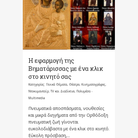
Η εφαρμογή της
Βηματάρισσας με ένα κλικ
στο κινητό σας
Κατηγορίες:
Γενικά Θέματα
,
Θέατρο, Κινηματογράφος,
Ντοκυμανταίρ, TV και Διαδίκτυο
,
Πολυμέσα -
Multimedia
Πνευματικά αποσπάσματα, νουθεσίες
και μικρά διηγήματα από την Ορθόδοξη
πνευματική ζωή γίνονται
ευκολοδιάβαστα με ένα κλικ στο κινητό.
Εύκολη πρόσβαση,...