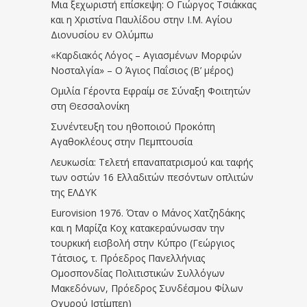
Μια ξεχωριστή επίσκεψη: Ο Γιώργος Τσιάκκας
και η Χριστίνα Παυλίδου στην Ι.Μ. Αγίου
Διονυσίου εν Ολύμπω
«Καρδιακός Λόγος – Αγιασμένων Μορφών
Νοσταλγία» – Ο Άγιος Παΐσιος (Β’ μέρος)
Ομιλία Γέροντα Εφραίμ σε Σύναξη Φοιτητών
στη Θεσσαλονίκη
Συνέντευξη του ηθοποιού Προκόπη
Αγαθοκλέους στην Πεμπτουσία
Λευκωσία: Τελετή επαναπατρισμού και ταφής
των οστών 16 Ελλαδιτών πεσόντων οπλιτών
της ΕΛΔΥΚ
Eurovision 1976. Όταν ο Μάνος Χατζηδάκης
και η Μαρίζα Κοχ κατακεραύνωσαν την
τουρκική εισβολή στην Κύπρο (Γεώργιος
Τάτσιος, τ. Πρόεδρος Πανελλήνιας
Ομοσπονδίας Πολιτιστικών Συλλόγων
Μακεδόνων, Πρόεδρος Συνδέσμου Φίλων
Οχυρού Ιστίμπεη)