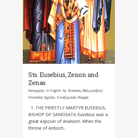
Sts. Eusebius, Zenon and
Zenas
Κατηγορίες:
In English
,
Άγ. Νικόλαος (Βελιμίροβιτς)
Επίσκοπος Αχρίδος
,
Συναξαριακές Μορφές
1. THE PRIESTLY-MARTYR EUSEBIUS,
BISHOP OF SAMOSATA Eusebius was a
great exposer of Arianism. When the
throne of Antioch...