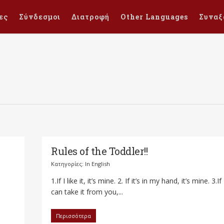
ες
Σύνδεσμοι
Διατροφή
Other Languages
Συναξ
Rules of the Toddler!!
Κατηγορίες:
In English
1.If I like it, it’s mine. 2. If it’s in my hand, it’s mine. 3.If 
can take it from you,...
Περισσότερα