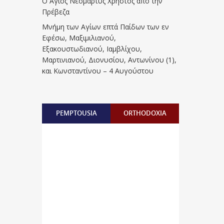
Ο Άγιος Νεομάρτυς Χρήστος από την
Πρέβεζα
Μνήμη των Aγίων επτά Παίδων των εν
Eφέσω, Mαξιμιλιανού,
Eξακουστωδιανού, Iαμβλίχου,
Mαρτινιανού, Διονυσίου, Aντωνίνου (1),
και Kωνσταντίνου – 4 Αυγούστου
PEMPTOUSIA
ORTHODOXIA