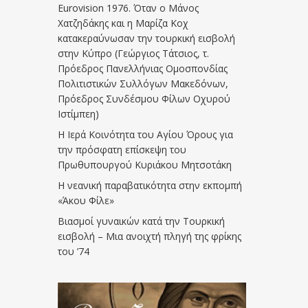
Eurovision 1976. Όταν ο Μάνος
Χατζηδάκης και η Μαρίζα Κοχ
κατακεραύνωσαν την τουρκική εισβολή
στην Κύπρο (Γεώργιος Τάτσιος, τ.
Πρόεδρος Πανελλήνιας Ομοσπονδίας
Πολιτιστικών Συλλόγων Μακεδόνων,
Πρόεδρος Συνδέσμου Φίλων Οχυρού
Ιστίμπεη)
Η Ιερά Κοινότητα του Αγίου Όρους για
την πρόσφατη επίσκεψη του
Πρωθυπουργού Κυριάκου Μητσοτάκη
Η νεανική παραβατικότητα στην εκπομπή
«Άκου Φίλε»
Βιασμοί γυναικών κατά την Τουρκική
εισβολή – Μια ανοιχτή πληγή της φρίκης
του ’74