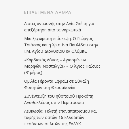
ΕΠΙΛΕΓΜΈΝΑ ΆΡΘΡΑ
Λίστες αναμονής στην Αγία Σκέπη για
απεξάρτηση απο τα ναρκωτικά
Μια ξεχωριστή επίσκεψη: Ο Γιώργος
Τσιάκκας και η Χριστίνα Παυλίδου στην
Ι.Μ. Αγίου Διονυσίου εν Ολύμπω
«Καρδιακός Λόγος – Αγιασμένων
Μορφών Νοσταλγία» – Ο Άγιος Παΐσιος
(Β’ μέρος)
Ομιλία Γέροντα Εφραίμ σε Σύναξη
Φοιτητών στη Θεσσαλονίκη
Συνέντευξη του ηθοποιού Προκόπη
Αγαθοκλέους στην Πεμπτουσία
Λευκωσία: Τελετή επαναπατρισμού και
ταφής των οστών 16 Ελλαδιτών
πεσόντων οπλιτών της ΕΛΔΥΚ