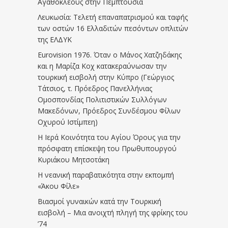
Αγαθοκλέους στην Πεμπτουσία
Λευκωσία: Τελετή επαναπατρισμού και ταφής
των οστών 16 Ελλαδιτών πεσόντων οπλιτών
της ΕΛΔΥΚ
Eurovision 1976. Όταν ο Μάνος Χατζηδάκης
και η Μαρίζα Κοχ κατακεραύνωσαν την
τουρκική εισβολή στην Κύπρο (Γεώργιος
Τάτσιος, τ. Πρόεδρος Πανελλήνιας
Ομοσπονδίας Πολιτιστικών Συλλόγων
Μακεδόνων, Πρόεδρος Συνδέσμου Φίλων
Οχυρού Ιστίμπεη)
Η Ιερά Κοινότητα του Αγίου Όρους για την
πρόσφατη επίσκεψη του Πρωθυπουργού
Κυριάκου Μητσοτάκη
Η νεανική παραβατικότητα στην εκπομπή
«Άκου Φίλε»
Βιασμοί γυναικών κατά την Τουρκική
εισβολή – Μια ανοιχτή πληγή της φρίκης του
’74