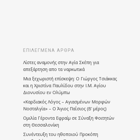
ΕΠΙΛΕΓΜΈΝΑ ΆΡΘΡΑ
Λίστες αναμονής στην Αγία Σκέπη για
απεξάρτηση απο τα ναρκωτικά
Μια ξεχωριστή επίσκεψη: Ο Γιώργος Τσιάκκας
και η Χριστίνα Παυλίδου στην Ι.Μ. Αγίου
Διονυσίου εν Ολύμπω
«Καρδιακός Λόγος – Αγιασμένων Μορφών
Νοσταλγία» – Ο Άγιος Παΐσιος (Β’ μέρος)
Ομιλία Γέροντα Εφραίμ σε Σύναξη Φοιτητών
στη Θεσσαλονίκη
Συνέντευξη του ηθοποιού Προκόπη