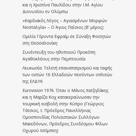
και η Χριστίνα Παυλίδου στην Ι.Μ. Αγίου
Διονυσίου εν Ολύμπω
«Καρδιακός Λόγος – Αγιασμένων Μορφών
Νοσταλγία» – Ο Άγιος Παΐσιος (Β’ μέρος)
Ομιλία Γέροντα Εφραίμ σε Σύναξη Φοιτητών
στη Θεσσαλονίκη
Συνέντευξη του ηθοποιού Προκόπη
Αγαθοκλέους στην Πεμπτουσία
Λευκωσία: Τελετή επαναπατρισμού και ταφής
των οστών 16 Ελλαδιτών πεσόντων οπλιτών
της ΕΛΔΥΚ
Eurovision 1976. Όταν ο Μάνος Χατζηδάκης
και η Μαρίζα Κοχ κατακεραύνωσαν την
τουρκική εισβολή στην Κύπρο (Γεώργιος
Τάτσιος, τ. Πρόεδρος Πανελλήνιας
Ομοσπονδίας Πολιτιστικών Συλλόγων
Μακεδόνων, Πρόεδρος Συνδέσμου Φίλων
Οχυρού Ιστίμπεη)