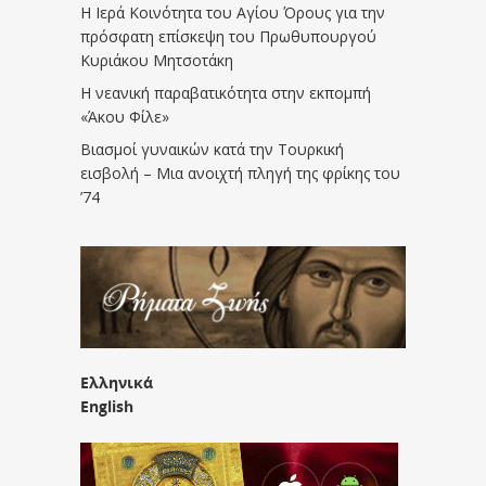
Η Ιερά Κοινότητα του Αγίου Όρους για την
πρόσφατη επίσκεψη του Πρωθυπουργού
Κυριάκου Μητσοτάκη
Η νεανική παραβατικότητα στην εκπομπή
«Άκου Φίλε»
Βιασμοί γυναικών κατά την Τουρκική
εισβολή – Μια ανοιχτή πληγή της φρίκης του
’74
Ελληνικά
English