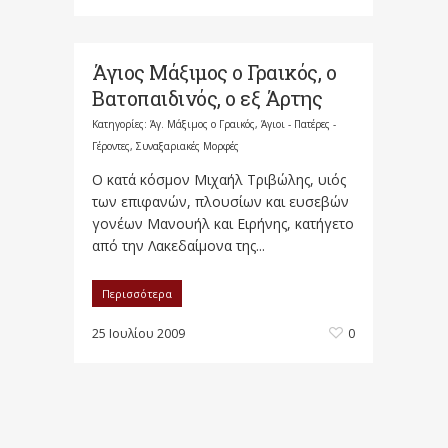
Άγιος Μάξιμος ο Γραικός, ο
Βατοπαιδινός, ο εξ Άρτης
Κατηγορίες:
Άγ. Μάξιμος ο Γραικός
,
Άγιοι - Πατέρες -
Γέροντες
,
Συναξαριακές Μορφές
Ο κατά κόσμον Μιχαήλ Τριβώλης, υιός
των επιφανών, πλουσίων και ευσεβών
γονέων Μανουήλ και Ειρήνης, κατήγετο
από την Λακεδαίμονα της...
Περισσότερα
25 Ιουλίου 2009
0