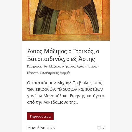
Άγιος Μάξιμος ο Γραικός, ο
Βατοπαιδινός, ο εξ Άρτης
Κατηγορίες:
Άγ. Μάξιμος ο Γραικός
,
Άγιοι - Πατέρες -
Γέροντες
,
Συναξαριακές Μορφές
Ο κατά κόσμον Μιχαήλ Τριβώλης, υιός
των επιφανών, πλουσίων και ευσεβών
γονέων Μανουήλ και Ειρήνης, κατήγετο
από την Λακεδαίμονα της...
Περισσότερα
25 Ιουλίου 2026
2