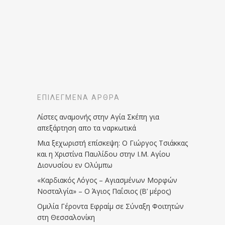
ΕΠΙΛΕΓΜΈΝΑ ΆΡΘΡΑ
Λίστες αναμονής στην Αγία Σκέπη για
απεξάρτηση απο τα ναρκωτικά
Μια ξεχωριστή επίσκεψη: Ο Γιώργος Τσιάκκας
και η Χριστίνα Παυλίδου στην Ι.Μ. Αγίου
Διονυσίου εν Ολύμπω
«Καρδιακός Λόγος – Αγιασμένων Μορφών
Νοσταλγία» – Ο Άγιος Παΐσιος (Β’ μέρος)
Ομιλία Γέροντα Εφραίμ σε Σύναξη Φοιτητών
στη Θεσσαλονίκη