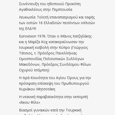
Συνέντευξη του ηθοποιού Προκόπη
Αγαθοκλέους στην Πεμπτουσία
Λευκωσία: Τελετή επαναπατρισμού και ταφής
των οστών 16 Ελλαδιτών πεσόντων οπλιτών
της ΕΛΔΥΚ
Eurovision 1976. Όταν ο Μάνος Χατζηδάκης
και η Μαρίζα Κοχ κατακεραύνωσαν την
τουρκική εισβολή στην Κύπρο (Γεώργιος
Τάτσιος, τ. Πρόεδρος Πανελλήνιας
Ομοσπονδίας Πολιτιστικών Συλλόγων
Μακεδόνων, Πρόεδρος Συνδέσμου Φίλων
Οχυρού Ιστίμπεη)
Η Ιερά Κοινότητα του Αγίου Όρους για την
πρόσφατη επίσκεψη του Πρωθυπουργού
Κυριάκου Μητσοτάκη
Η νεανική παραβατικότητα στην εκπομπή
«Άκου Φίλε»
Βιασμοί γυναικών κατά την Τουρκική