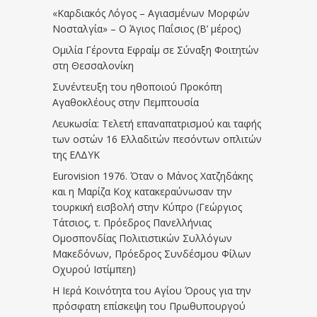
«Καρδιακός Λόγος – Αγιασμένων Μορφών
Νοσταλγία» – Ο Άγιος Παΐσιος (Β’ μέρος)
Ομιλία Γέροντα Εφραίμ σε Σύναξη Φοιτητών
στη Θεσσαλονίκη
Συνέντευξη του ηθοποιού Προκόπη
Αγαθοκλέους στην Πεμπτουσία
Λευκωσία: Τελετή επαναπατρισμού και ταφής
των οστών 16 Ελλαδιτών πεσόντων οπλιτών
της ΕΛΔΥΚ
Eurovision 1976. Όταν ο Μάνος Χατζηδάκης
και η Μαρίζα Κοχ κατακεραύνωσαν την
τουρκική εισβολή στην Κύπρο (Γεώργιος
Τάτσιος, τ. Πρόεδρος Πανελλήνιας
Ομοσπονδίας Πολιτιστικών Συλλόγων
Μακεδόνων, Πρόεδρος Συνδέσμου Φίλων
Οχυρού Ιστίμπεη)
Η Ιερά Κοινότητα του Αγίου Όρους για την
πρόσφατη επίσκεψη του Πρωθυπουργού