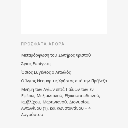
ΠΡΌΣΦΑΤΑ ΆΡΘΡΑ
Μεταμόρφωση του Σωτήρος Χριστού
Άγιος Ευσίγνιος
Όσιος Ευγένιος ο Αιτωλός
Ο Άγιος Νεομάρτυς Χρήστος από την Πρέβεζα
Μνήμη των Aγίων επτά Παίδων των εν
Eφέσω, Mαξιμιλιανού, Eξακουστωδιανού,
Iαμβλίχου, Mαρτινιανού, Διονυσίου,
Aντωνίνου (1), και Kωνσταντίνου – 4
Αυγούστου