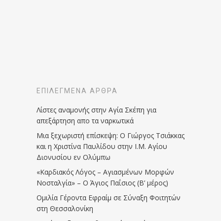
ΕΠΙΛΕΓΜΈΝΑ ΆΡΘΡΑ
Λίστες αναμονής στην Αγία Σκέπη για
απεξάρτηση απο τα ναρκωτικά
Μια ξεχωριστή επίσκεψη: Ο Γιώργος Τσιάκκας
και η Χριστίνα Παυλίδου στην Ι.Μ. Αγίου
Διονυσίου εν Ολύμπω
«Καρδιακός Λόγος – Αγιασμένων Μορφών
Νοσταλγία» – Ο Άγιος Παΐσιος (Β’ μέρος)
Ομιλία Γέροντα Εφραίμ σε Σύναξη Φοιτητών
στη Θεσσαλονίκη