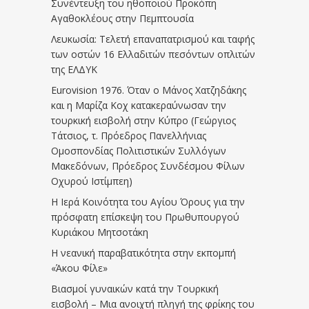
Συνέντευξη του ηθοποιού Προκόπη
Αγαθοκλέους στην Πεμπτουσία
Λευκωσία: Τελετή επαναπατρισμού και ταφής
των οστών 16 Ελλαδιτών πεσόντων οπλιτών
της ΕΛΔΥΚ
Eurovision 1976. Όταν ο Μάνος Χατζηδάκης
και η Μαρίζα Κοχ κατακεραύνωσαν την
τουρκική εισβολή στην Κύπρο (Γεώργιος
Τάτσιος, τ. Πρόεδρος Πανελλήνιας
Ομοσπονδίας Πολιτιστικών Συλλόγων
Μακεδόνων, Πρόεδρος Συνδέσμου Φίλων
Οχυρού Ιστίμπεη)
Η Ιερά Κοινότητα του Αγίου Όρους για την
πρόσφατη επίσκεψη του Πρωθυπουργού
Κυριάκου Μητσοτάκη
Η νεανική παραβατικότητα στην εκπομπή
«Άκου Φίλε»
Βιασμοί γυναικών κατά την Τουρκική
εισβολή – Μια ανοιχτή πληγή της φρίκης του