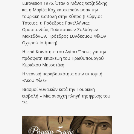
Eurovision 1976. Όταν ο Μάνος Χατζηδάκης
και η Μαρίζα Κοχ κατακεραύνωσαν την
τουρκική εισβολή στην Κύπρο (Γεώργιος
Τάτσιος, τ. Πρόεδρος Πανελλήνιας
Ομοσπονδίας Πολιτιστικών Συλλόγων
Μακεδόνων, Πρόεδρος Συνδέσμου Φίλων
Οχυρού Ιστίμπεη)
Η Ιερά Κοινότητα του Αγίου Όρους για την
πρόσφατη επίσκεψη του Πρωθυπουργού
Κυριάκου Μητσοτάκη
Η νεανική παραβατικότητα στην εκπομπή
«Άκου Φίλε»
Βιασμοί γυναικών κατά την Τουρκική
εισβολή – Μια ανοιχτή πληγή της φρίκης του
’74