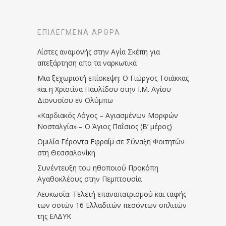
ΕΠΙΛΕΓΜΈΝΑ ΆΡΘΡΑ
Λίστες αναμονής στην Αγία Σκέπη για
απεξάρτηση απο τα ναρκωτικά
Μια ξεχωριστή επίσκεψη: Ο Γιώργος Τσιάκκας
και η Χριστίνα Παυλίδου στην Ι.Μ. Αγίου
Διονυσίου εν Ολύμπω
«Καρδιακός Λόγος – Αγιασμένων Μορφών
Νοσταλγία» – Ο Άγιος Παΐσιος (Β’ μέρος)
Ομιλία Γέροντα Εφραίμ σε Σύναξη Φοιτητών
στη Θεσσαλονίκη
Συνέντευξη του ηθοποιού Προκόπη
Αγαθοκλέους στην Πεμπτουσία
Λευκωσία: Τελετή επαναπατρισμού και ταφής
των οστών 16 Ελλαδιτών πεσόντων οπλιτών
της ΕΛΔΥΚ