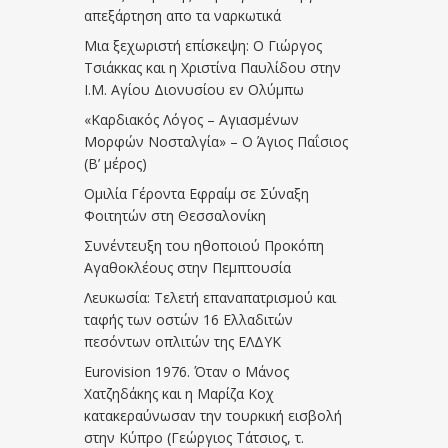
απεξάρτηση απο τα ναρκωτικά
Μια ξεχωριστή επίσκεψη: Ο Γιώργος
Τσιάκκας και η Χριστίνα Παυλίδου στην
Ι.Μ. Αγίου Διονυσίου εν Ολύμπω
«Καρδιακός Λόγος – Αγιασμένων
Μορφών Νοσταλγία» – Ο Άγιος Παΐσιος
(Β’ μέρος)
Ομιλία Γέροντα Εφραίμ σε Σύναξη
Φοιτητών στη Θεσσαλονίκη
Συνέντευξη του ηθοποιού Προκόπη
Αγαθοκλέους στην Πεμπτουσία
Λευκωσία: Τελετή επαναπατρισμού και
ταφής των οστών 16 Ελλαδιτών
πεσόντων οπλιτών της ΕΛΔΥΚ
Eurovision 1976. Όταν ο Μάνος
Χατζηδάκης και η Μαρίζα Κοχ
κατακεραύνωσαν την τουρκική εισβολή
στην Κύπρο (Γεώργιος Τάτσιος, τ.