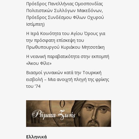
Πρόεδρος Πανελλήνιας Ομοσπονδίας
Πολιτιστικών Συλλόγων Μακεδόνων,
Πρόεδρος Συνδέσμου Φίλων Οχυρού
Ιστίμπεη)
Η Ιερά Κοινότητα του Αγίου Όρους για
την πρόσφατη επίσκεψη του
Πρωθυπουργού Κυριάκου Μητσοτάκη
Η νεανική παραβατικότητα στην εκπομπή
«Άκου Φίλε»
Βιασμοί γυναικών κατά την Τουρκική
εισβολή – Μια ανοιχτή πληγή της φρίκης
του ’74
Ελληνικά