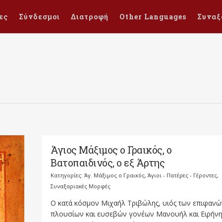
ες
Σύνδεσμοι
Διατροφή
Other Languages
Συναξ
Άγιος Μάξιμος ο Γραικός, ο
Βατοπαιδινός, ο εξ Άρτης
Κατηγορίες:
Άγ. Μάξιμος ο Γραικός
,
Άγιοι - Πατέρες - Γέροντες
,
Συναξαριακές Μορφές
Ο κατά κόσμον Μιχαήλ Τριβώλης, υιός των επιφανώ
πλουσίων και ευσεβών γονέων Μανουήλ και Ειρήνη