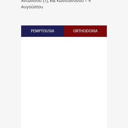
Aντωνίνου (1), και Kωνσταντίνου – 4
Αυγούστου
PEMPTOUSIA
ORTHODOXIA