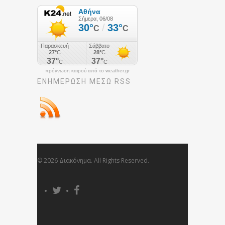
πρόγνωση καιρού από το weather.gr
ΕΝΗΜΈΡΩΣΉ ΜΕΣΩ RSS
© 2026 Διακόνημα. All Rights Reserved.