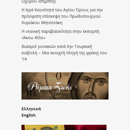
Οχυρού Ιστίμπεη)
Η Ιερά Κοινότητα του Αγίου Όρους για την
πρόσφατη επίσκεψη του Πρωθυπουργού
Κυριάκου Μητσοτάκη
Η νεανική παραβατικότητα στην εκπομπή
«Άκου Φίλε»
Βιασμοί γυναικών κατά την Τουρκική
εισβολή – Μια ανοιχτή πληγή της φρίκης του
’74
Ελληνικά
English