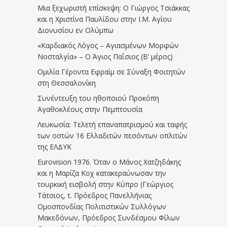
Μια ξεχωριστή επίσκεψη: Ο Γιώργος Τσιάκκας
και η Χριστίνα Παυλίδου στην Ι.Μ. Αγίου
Διονυσίου εν Ολύμπω
«Καρδιακός Λόγος – Αγιασμένων Μορφών
Νοσταλγία» – Ο Άγιος Παΐσιος (Β’ μέρος)
Ομιλία Γέροντα Εφραίμ σε Σύναξη Φοιτητών
στη Θεσσαλονίκη
Συνέντευξη του ηθοποιού Προκόπη
Αγαθοκλέους στην Πεμπτουσία
Λευκωσία: Τελετή επαναπατρισμού και ταφής
των οστών 16 Ελλαδιτών πεσόντων οπλιτών
της ΕΛΔΥΚ
Eurovision 1976. Όταν ο Μάνος Χατζηδάκης
και η Μαρίζα Κοχ κατακεραύνωσαν την
τουρκική εισβολή στην Κύπρο (Γεώργιος
Τάτσιος, τ. Πρόεδρος Πανελλήνιας
Ομοσπονδίας Πολιτιστικών Συλλόγων
Μακεδόνων, Πρόεδρος Συνδέσμου Φίλων