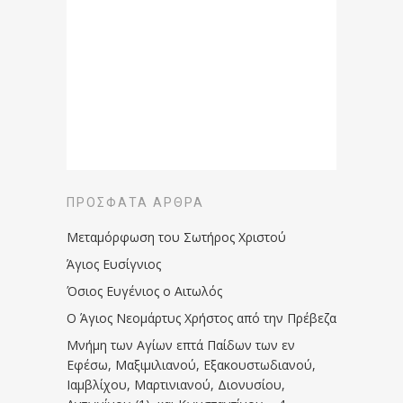
ΠΡΌΣΦΑΤΑ ΆΡΘΡΑ
Μεταμόρφωση του Σωτήρος Χριστού
Άγιος Ευσίγνιος
Όσιος Ευγένιος ο Αιτωλός
Ο Άγιος Νεομάρτυς Χρήστος από την Πρέβεζα
Μνήμη των Aγίων επτά Παίδων των εν
Eφέσω, Mαξιμιλιανού, Eξακουστωδιανού,
Iαμβλίχου, Mαρτινιανού, Διονυσίου,