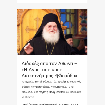
Διδαχές από τον Άθωνα –
«Η Ανάσταση και η
Διακαινήσιμος Εβδομάδα»
Κατηγορίες:
Γενικά Θέματα
,
Γέρ. Εφραίμ Βατοπαιδινός
,
Θέατρο, Κινηματογράφος, Ντοκυμανταίρ, TV και
Διαδίκτυο
,
Ιερά Μεγίστη Μονή Βατοπαιδίου
,
Πολυμέσα -
Multimedia
Ομιλία του Καθηγουμένου της Ι.Μ.Μ.