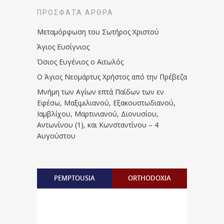
ΠΡΌΣΦΑΤΑ ΆΡΘΡΑ
Μεταμόρφωση του Σωτήρος Χριστού
Άγιος Ευσίγνιος
Όσιος Ευγένιος ο Αιτωλός
Ο Άγιος Νεομάρτυς Χρήστος από την Πρέβεζα
Μνήμη των Aγίων επτά Παίδων των εν
Eφέσω, Mαξιμιλιανού, Eξακουστωδιανού,
Iαμβλίχου, Mαρτινιανού, Διονυσίου,
Aντωνίνου (1), και Kωνσταντίνου – 4
Αυγούστου
PEMPTOUSIA
ORTHODOXIA