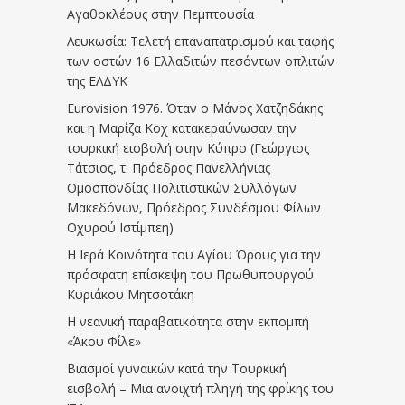
Αγαθοκλέους στην Πεμπτουσία
Λευκωσία: Τελετή επαναπατρισμού και ταφής
των οστών 16 Ελλαδιτών πεσόντων οπλιτών
της ΕΛΔΥΚ
Eurovision 1976. Όταν ο Μάνος Χατζηδάκης
και η Μαρίζα Κοχ κατακεραύνωσαν την
τουρκική εισβολή στην Κύπρο (Γεώργιος
Τάτσιος, τ. Πρόεδρος Πανελλήνιας
Ομοσπονδίας Πολιτιστικών Συλλόγων
Μακεδόνων, Πρόεδρος Συνδέσμου Φίλων
Οχυρού Ιστίμπεη)
Η Ιερά Κοινότητα του Αγίου Όρους για την
πρόσφατη επίσκεψη του Πρωθυπουργού
Κυριάκου Μητσοτάκη
Η νεανική παραβατικότητα στην εκπομπή
«Άκου Φίλε»
Βιασμοί γυναικών κατά την Τουρκική
εισβολή – Μια ανοιχτή πληγή της φρίκης του