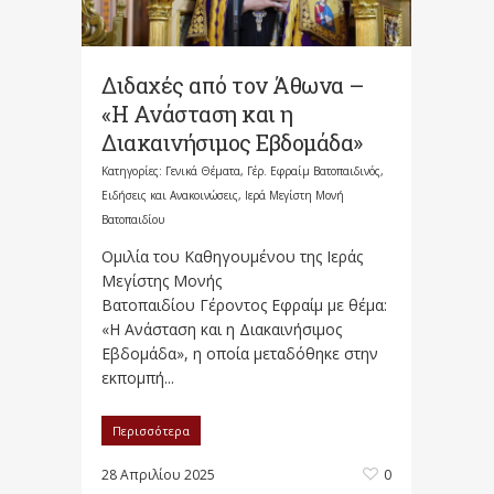
Διδαχές από τον Άθωνα –
«Η Ανάσταση και η
Διακαινήσιμος Εβδομάδα»
Κατηγορίες:
Γενικά Θέματα
,
Γέρ. Εφραίμ Βατοπαιδινός
,
Ειδήσεις και Ανακοινώσεις
,
Ιερά Μεγίστη Μονή
Βατοπαιδίου
Ομιλία του Καθηγουμένου της Ιεράς
Μεγίστης Μονής
Βατοπαιδίου Γέροντος Εφραίμ με θέμα:
«Η Ανάσταση και η Διακαινήσιμος
Εβδομάδα», η οποία μεταδόθηκε στην
εκπομπή...
Περισσότερα
28 Απριλίου 2025
0