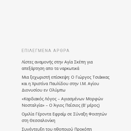
ΕΠΙΛΕΓΜΈΝΑ ΆΡΘΡΑ
Λίστες αναμονής στην Αγία Σκέπη για
απεξάρτηση απο τα ναρκωτικά
Μια ξεχωριστή επίσκεψη: Ο Γιώργος Τσιάκκας
και η Χριστίνα Παυλίδου στην Ι.Μ. Αγίου
Διονυσίου εν Ολύμπω
«Καρδιακός Λόγος – Αγιασμένων Μορφών
Νοσταλγία» – Ο Άγιος Παΐσιος (Β’ μέρος)
Ομιλία Γέροντα Εφραίμ σε Σύναξη Φοιτητών
στη Θεσσαλονίκη
Συνέντευξη του ηθοποιού Προκόπη