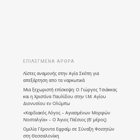
ΕΠΙΛΕΓΜΈΝΑ ΆΡΘΡΑ
Λίστες αναμονής στην Αγία Σκέπη για
απεξάρτηση απο τα ναρκωτικά
Μια ξεχωριστή επίσκεψη: Ο Γιώργος Τσιάκκας
και η Χριστίνα Παυλίδου στην Ι.Μ. Αγίου
Διονυσίου εν Ολύμπω
«Καρδιακός Λόγος – Αγιασμένων Μορφών
Νοσταλγία» – Ο Άγιος Παΐσιος (Β’ μέρος)
Ομιλία Γέροντα Εφραίμ σε Σύναξη Φοιτητών
στη Θεσσαλονίκη