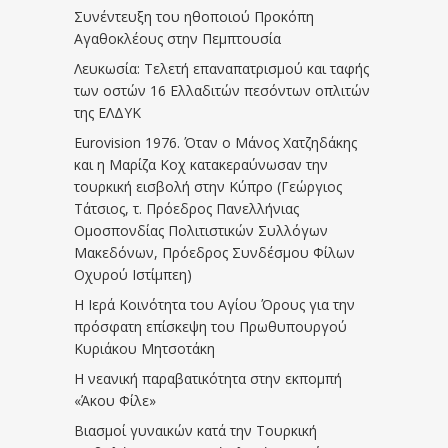
Συνέντευξη του ηθοποιού Προκόπη
Αγαθοκλέους στην Πεμπτουσία
Λευκωσία: Τελετή επαναπατρισμού και ταφής
των οστών 16 Ελλαδιτών πεσόντων οπλιτών
της ΕΛΔΥΚ
Eurovision 1976. Όταν ο Μάνος Χατζηδάκης
και η Μαρίζα Κοχ κατακεραύνωσαν την
τουρκική εισβολή στην Κύπρο (Γεώργιος
Τάτσιος, τ. Πρόεδρος Πανελλήνιας
Ομοσπονδίας Πολιτιστικών Συλλόγων
Μακεδόνων, Πρόεδρος Συνδέσμου Φίλων
Οχυρού Ιστίμπεη)
Η Ιερά Κοινότητα του Αγίου Όρους για την
πρόσφατη επίσκεψη του Πρωθυπουργού
Κυριάκου Μητσοτάκη
Η νεανική παραβατικότητα στην εκπομπή
«Άκου Φίλε»
Βιασμοί γυναικών κατά την Τουρκική