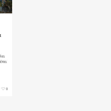
α
λει
έπει
0