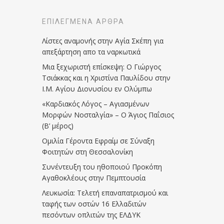
ΕΠΙΛΕΓΜΈΝΑ ΆΡΘΡΑ
Λίστες αναμονής στην Αγία Σκέπη για
απεξάρτηση απο τα ναρκωτικά
Μια ξεχωριστή επίσκεψη: Ο Γιώργος
Τσιάκκας και η Χριστίνα Παυλίδου στην
Ι.Μ. Αγίου Διονυσίου εν Ολύμπω
«Καρδιακός Λόγος – Αγιασμένων
Μορφών Νοσταλγία» – Ο Άγιος Παΐσιος
(Β’ μέρος)
Ομιλία Γέροντα Εφραίμ σε Σύναξη
Φοιτητών στη Θεσσαλονίκη
Συνέντευξη του ηθοποιού Προκόπη
Αγαθοκλέους στην Πεμπτουσία
Λευκωσία: Τελετή επαναπατρισμού και
ταφής των οστών 16 Ελλαδιτών
πεσόντων οπλιτών της ΕΛΔΥΚ