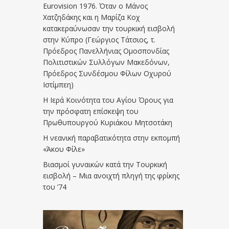
Eurovision 1976. Όταν ο Μάνος
Χατζηδάκης και η Μαρίζα Κοχ
κατακεραύνωσαν την τουρκική εισβολή
στην Κύπρο (Γεώργιος Τάτσιος, τ.
Πρόεδρος Πανελλήνιας Ομοσπονδίας
Πολιτιστικών Συλλόγων Μακεδόνων,
Πρόεδρος Συνδέσμου Φίλων Οχυρού
Ιστίμπεη)
Η Ιερά Κοινότητα του Αγίου Όρους για
την πρόσφατη επίσκεψη του
Πρωθυπουργού Κυριάκου Μητσοτάκη
Η νεανική παραβατικότητα στην εκπομπή
«Άκου Φίλε»
Βιασμοί γυναικών κατά την Τουρκική
εισβολή – Μια ανοιχτή πληγή της φρίκης
του ’74