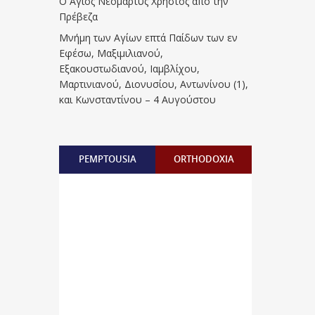
Ο Άγιος Νεομάρτυς Χρήστος από την
Πρέβεζα
Μνήμη των Aγίων επτά Παίδων των εν
Eφέσω, Mαξιμιλιανού,
Eξακουστωδιανού, Iαμβλίχου,
Mαρτινιανού, Διονυσίου, Aντωνίνου (1),
και Kωνσταντίνου – 4 Αυγούστου
PEMPTOUSIA
ORTHODOXIA