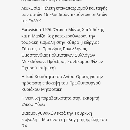
Λευκωσία: Τελετή επαναπατρισμού και ταφής
των οστών 16 Ελλαδιτών πεσόντων οπλιτών
της ΕΛΔΥΚ
Eurovision 1976. Όταν ο Μάνος Χατζηδάκης
και η Μαρίζα Κοχ κατακεραύνωσαν την
τουρκική εισβολή στην Κύπρο (Γεώργιος
Τάτσιος, τ. Πρόεδρος Πανελλήνιας
Ομοσπονδίας Πολιτιστικών Συλλόγων
Μακεδόνων, Πρόεδρος Συνδέσμου Φίλων
Οχυρού Ιστίμπεη)
Η Ιερά Κοινότητα του Αγίου Όρους για την
πρόσφατη επίσκεψη του Πρωθυπουργού
Κυριάκου Μητσοτάκη
Η νεανική παραβατικότητα στην εκπομπή
«Άκου Φίλε»
Βιασμοί γυναικών κατά την Τουρκική
εισβολή – Μια ανοιχτή πληγή της φρίκης του
’74