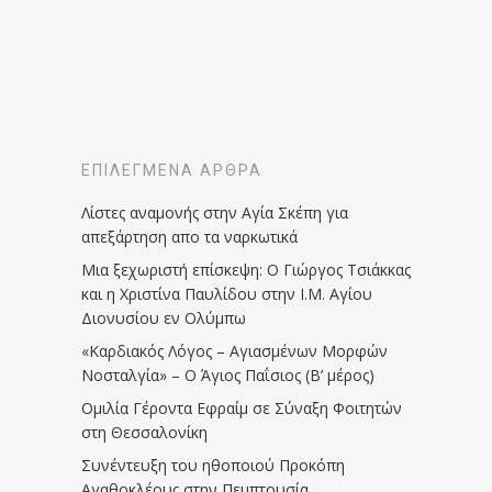
ΕΠΙΛΕΓΜΈΝΑ ΆΡΘΡΑ
Λίστες αναμονής στην Αγία Σκέπη για
απεξάρτηση απο τα ναρκωτικά
Μια ξεχωριστή επίσκεψη: Ο Γιώργος Τσιάκκας
και η Χριστίνα Παυλίδου στην Ι.Μ. Αγίου
Διονυσίου εν Ολύμπω
«Καρδιακός Λόγος – Αγιασμένων Μορφών
Νοσταλγία» – Ο Άγιος Παΐσιος (Β’ μέρος)
Ομιλία Γέροντα Εφραίμ σε Σύναξη Φοιτητών
στη Θεσσαλονίκη
Συνέντευξη του ηθοποιού Προκόπη
Αγαθοκλέους στην Πεμπτουσία