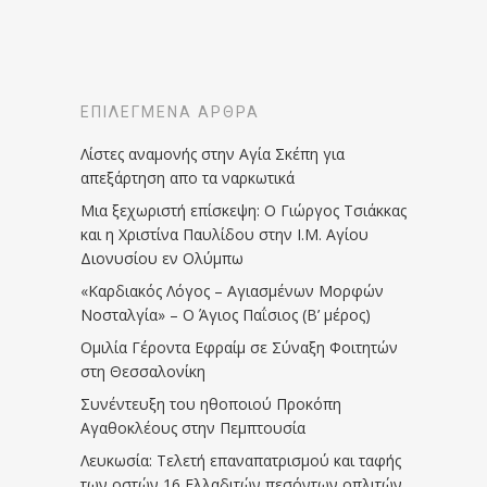
ΕΠΙΛΕΓΜΈΝΑ ΆΡΘΡΑ
Λίστες αναμονής στην Αγία Σκέπη για
απεξάρτηση απο τα ναρκωτικά
Μια ξεχωριστή επίσκεψη: Ο Γιώργος Τσιάκκας
και η Χριστίνα Παυλίδου στην Ι.Μ. Αγίου
Διονυσίου εν Ολύμπω
«Καρδιακός Λόγος – Αγιασμένων Μορφών
Νοσταλγία» – Ο Άγιος Παΐσιος (Β’ μέρος)
Ομιλία Γέροντα Εφραίμ σε Σύναξη Φοιτητών
στη Θεσσαλονίκη
Συνέντευξη του ηθοποιού Προκόπη
Αγαθοκλέους στην Πεμπτουσία
Λευκωσία: Τελετή επαναπατρισμού και ταφής
των οστών 16 Ελλαδιτών πεσόντων οπλιτών