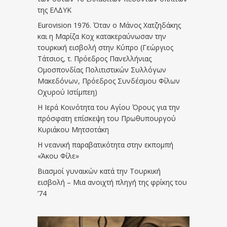
της ΕΛΔΥΚ
Eurovision 1976. Όταν ο Μάνος Χατζηδάκης
και η Μαρίζα Κοχ κατακεραύνωσαν την
τουρκική εισβολή στην Κύπρο (Γεώργιος
Τάτσιος, τ. Πρόεδρος Πανελλήνιας
Ομοσπονδίας Πολιτιστικών Συλλόγων
Μακεδόνων, Πρόεδρος Συνδέσμου Φίλων
Οχυρού Ιστίμπεη)
Η Ιερά Κοινότητα του Αγίου Όρους για την
πρόσφατη επίσκεψη του Πρωθυπουργού
Κυριάκου Μητσοτάκη
Η νεανική παραβατικότητα στην εκπομπή
«Άκου Φίλε»
Βιασμοί γυναικών κατά την Τουρκική
εισβολή – Μια ανοιχτή πληγή της φρίκης του
’74