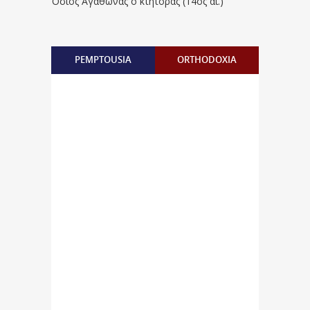
Όσιος Αγάθωνας ο κτήτορας (14ος αι.)
PEMPTOUSIA
ORTHODOXIA