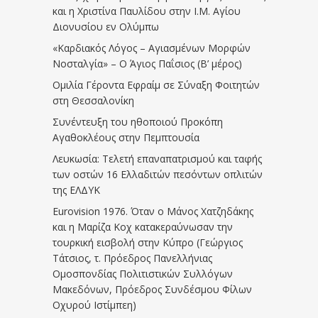
και η Χριστίνα Παυλίδου στην Ι.Μ. Αγίου
Διονυσίου εν Ολύμπω
«Καρδιακός Λόγος – Αγιασμένων Μορφών
Νοσταλγία» – Ο Άγιος Παΐσιος (Β’ μέρος)
Ομιλία Γέροντα Εφραίμ σε Σύναξη Φοιτητών
στη Θεσσαλονίκη
Συνέντευξη του ηθοποιού Προκόπη
Αγαθοκλέους στην Πεμπτουσία
Λευκωσία: Τελετή επαναπατρισμού και ταφής
των οστών 16 Ελλαδιτών πεσόντων οπλιτών
της ΕΛΔΥΚ
Eurovision 1976. Όταν ο Μάνος Χατζηδάκης
και η Μαρίζα Κοχ κατακεραύνωσαν την
τουρκική εισβολή στην Κύπρο (Γεώργιος
Τάτσιος, τ. Πρόεδρος Πανελλήνιας
Ομοσπονδίας Πολιτιστικών Συλλόγων
Μακεδόνων, Πρόεδρος Συνδέσμου Φίλων
Οχυρού Ιστίμπεη)