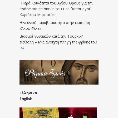
Η Ιερά Κοινότητα του Αγίου Όρους για την
πρόσφατη επίσκεψη του Πρωθυπουργού
Κυριάκου Μητσοτάκη
Η νεανική παραβατικότητα στην εκπομπή
«Άκου Φίλε»
Βιασμοί γυναικών κατά την Τουρκική
εισβολή – Μια ανοιχτή πληγή της φρίκης του
’74
Ελληνικά
English