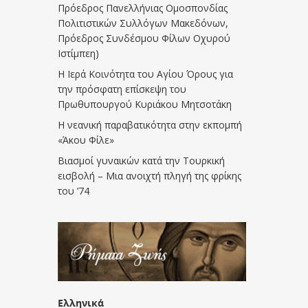
Πρόεδρος Πανελλήνιας Ομοσπονδίας
Πολιτιστικών Συλλόγων Μακεδόνων,
Πρόεδρος Συνδέσμου Φίλων Οχυρού
Ιστίμπεη)
Η Ιερά Κοινότητα του Αγίου Όρους για
την πρόσφατη επίσκεψη του
Πρωθυπουργού Κυριάκου Μητσοτάκη
Η νεανική παραβατικότητα στην εκπομπή
«Άκου Φίλε»
Βιασμοί γυναικών κατά την Τουρκική
εισβολή – Μια ανοιχτή πληγή της φρίκης
του ’74
Ελληνικά