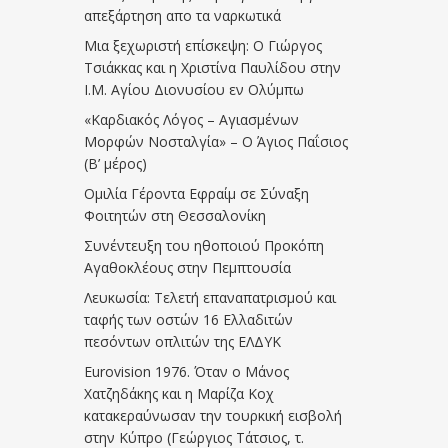
απεξάρτηση απο τα ναρκωτικά
Μια ξεχωριστή επίσκεψη: Ο Γιώργος
Τσιάκκας και η Χριστίνα Παυλίδου στην
Ι.Μ. Αγίου Διονυσίου εν Ολύμπω
«Καρδιακός Λόγος – Αγιασμένων
Μορφών Νοσταλγία» – Ο Άγιος Παΐσιος
(Β’ μέρος)
Ομιλία Γέροντα Εφραίμ σε Σύναξη
Φοιτητών στη Θεσσαλονίκη
Συνέντευξη του ηθοποιού Προκόπη
Αγαθοκλέους στην Πεμπτουσία
Λευκωσία: Τελετή επαναπατρισμού και
ταφής των οστών 16 Ελλαδιτών
πεσόντων οπλιτών της ΕΛΔΥΚ
Eurovision 1976. Όταν ο Μάνος
Χατζηδάκης και η Μαρίζα Κοχ
κατακεραύνωσαν την τουρκική εισβολή
στην Κύπρο (Γεώργιος Τάτσιος, τ.