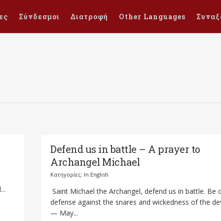
ες
Σύνδεσμοι
Διατροφή
Other Languages
Συναξ
Defend us in battle – A prayer to
Archangel Michael
Κατηγορίες:
In English
o
..
Saint Michael the Archangel, defend us in battle. Be 
defense against the snares and wickedness of the dev
— May...