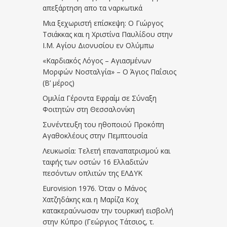
απεξάρτηση απο τα ναρκωτικά
Μια ξεχωριστή επίσκεψη: Ο Γιώργος
Τσιάκκας και η Χριστίνα Παυλίδου στην
Ι.Μ. Αγίου Διονυσίου εν Ολύμπω
«Καρδιακός Λόγος – Αγιασμένων
Μορφών Νοσταλγία» – Ο Άγιος Παΐσιος
(Β’ μέρος)
Ομιλία Γέροντα Εφραίμ σε Σύναξη
Φοιτητών στη Θεσσαλονίκη
Συνέντευξη του ηθοποιού Προκόπη
Αγαθοκλέους στην Πεμπτουσία
Λευκωσία: Τελετή επαναπατρισμού και
ταφής των οστών 16 Ελλαδιτών
πεσόντων οπλιτών της ΕΛΔΥΚ
Eurovision 1976. Όταν ο Μάνος
Χατζηδάκης και η Μαρίζα Κοχ
κατακεραύνωσαν την τουρκική εισβολή
στην Κύπρο (Γεώργιος Τάτσιος, τ.