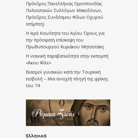
Πρόεδρος Πανελλήνιας Ομοσπονδίας
Πολιτιστικών Συλλόγων Μακεδόνων,
Πρόεδρος Συνδέσμου Φίλων Οχυρού
Ιστίμπεη)
Η Ιερά Κοινότητα του Αγίου Όρους για
την πρόσφατη επίσκεψη του
Πρωθυπουργού Κυριάκου Μητσοτάκη
Η νεανική παραβατικότητα στην εκπομπή
«Άκου Φίλε»
Βιασμοί γυναικών κατά την Τουρκική
εισβολή – Μια ανοιχτή πληγή της φρίκης
του ’74
Ελληνικά