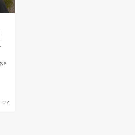
η
,
-
ς κ.
0