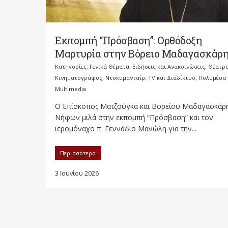
Εκπομπή “Πρόσβαση”: Ορθόδοξη
Μαρτυρία στην Βόρειο Μαδαγασκάρ
Κατηγορίες:
Γενικά Θέματα
,
Ειδήσεις και Ανακοινώσεις
,
Θέατρο
Κινηματογράφος, Ντοκυμανταίρ, TV και Διαδίκτυο
,
Πολυμέσα 
Multimedia
Ο Επίσκοπος Ματζούγκα και Βορείου Μαδαγασκάρη
Νήφων μιλά στην εκπομπή “Πρόσβαση” και τον
ιερομόναχο π. Γεννάδιο Μανώλη για την...
Περισσότερα
3 Ιουνίου 2026