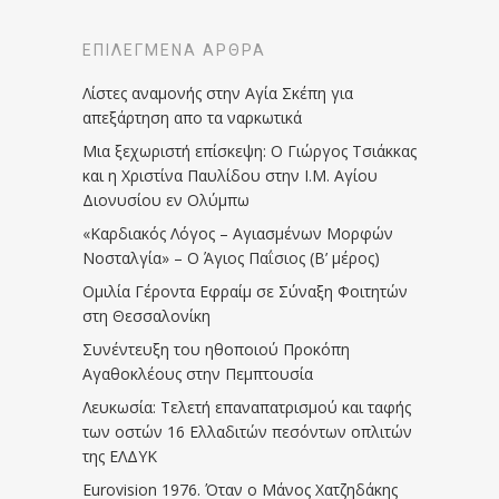
ΕΠΙΛΕΓΜΈΝΑ ΆΡΘΡΑ
Λίστες αναμονής στην Αγία Σκέπη για
απεξάρτηση απο τα ναρκωτικά
Μια ξεχωριστή επίσκεψη: Ο Γιώργος Τσιάκκας
και η Χριστίνα Παυλίδου στην Ι.Μ. Αγίου
Διονυσίου εν Ολύμπω
«Καρδιακός Λόγος – Αγιασμένων Μορφών
Νοσταλγία» – Ο Άγιος Παΐσιος (Β’ μέρος)
Ομιλία Γέροντα Εφραίμ σε Σύναξη Φοιτητών
στη Θεσσαλονίκη
Συνέντευξη του ηθοποιού Προκόπη
Αγαθοκλέους στην Πεμπτουσία
Λευκωσία: Τελετή επαναπατρισμού και ταφής
των οστών 16 Ελλαδιτών πεσόντων οπλιτών
της ΕΛΔΥΚ
Eurovision 1976. Όταν ο Μάνος Χατζηδάκης