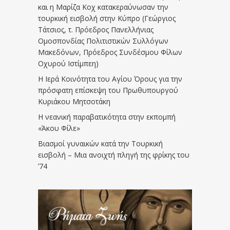
και η Μαρίζα Κοχ κατακεραύνωσαν την
τουρκική εισβολή στην Κύπρο (Γεώργιος
Τάτσιος, τ. Πρόεδρος Πανελλήνιας
Ομοσπονδίας Πολιτιστικών Συλλόγων
Μακεδόνων, Πρόεδρος Συνδέσμου Φίλων
Οχυρού Ιστίμπεη)
Η Ιερά Κοινότητα του Αγίου Όρους για την
πρόσφατη επίσκεψη του Πρωθυπουργού
Κυριάκου Μητσοτάκη
Η νεανική παραβατικότητα στην εκπομπή
«Άκου Φίλε»
Βιασμοί γυναικών κατά την Τουρκική
εισβολή – Μια ανοιχτή πληγή της φρίκης του
’74