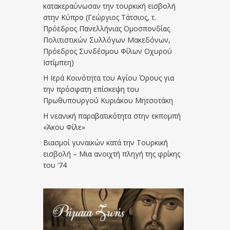
κατακεραύνωσαν την τουρκική εισβολή
στην Κύπρο (Γεώργιος Τάτσιος, τ.
Πρόεδρος Πανελλήνιας Ομοσπονδίας
Πολιτιστικών Συλλόγων Μακεδόνων,
Πρόεδρος Συνδέσμου Φίλων Οχυρού
Ιστίμπεη)
Η Ιερά Κοινότητα του Αγίου Όρους για
την πρόσφατη επίσκεψη του
Πρωθυπουργού Κυριάκου Μητσοτάκη
Η νεανική παραβατικότητα στην εκπομπή
«Άκου Φίλε»
Βιασμοί γυναικών κατά την Τουρκική
εισβολή – Μια ανοιχτή πληγή της φρίκης
του ’74