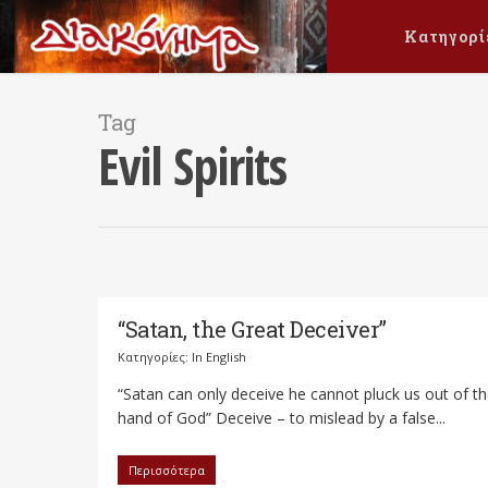
Κατηγορί
Tag
Evil Spirits
“Satan, the Great Deceiver”
Κατηγορίες:
In English
“Satan can only deceive he cannot pluck us out of t
hand of God” Deceive – to mislead by a false...
Περισσότερα