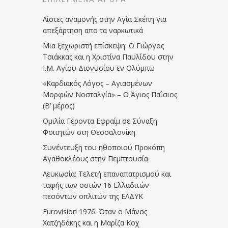
Λίστες αναμονής στην Αγία Σκέπη για
απεξάρτηση απο τα ναρκωτικά
Μια ξεχωριστή επίσκεψη: Ο Γιώργος
Τσιάκκας και η Χριστίνα Παυλίδου στην
Ι.Μ. Αγίου Διονυσίου εν Ολύμπω
«Καρδιακός Λόγος – Αγιασμένων
Μορφών Νοσταλγία» – Ο Άγιος Παΐσιος
(Β’ μέρος)
Ομιλία Γέροντα Εφραίμ σε Σύναξη
Φοιτητών στη Θεσσαλονίκη
Συνέντευξη του ηθοποιού Προκόπη
Αγαθοκλέους στην Πεμπτουσία
Λευκωσία: Τελετή επαναπατρισμού και
ταφής των οστών 16 Ελλαδιτών
πεσόντων οπλιτών της ΕΛΔΥΚ
Eurovision 1976. Όταν ο Μάνος
Χατζηδάκης και η Μαρίζα Κοχ