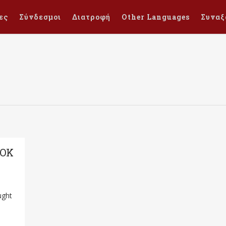
ες
Σύνδεσμοι
Διατροφή
Other Languages
Συναξ
OOK
ught