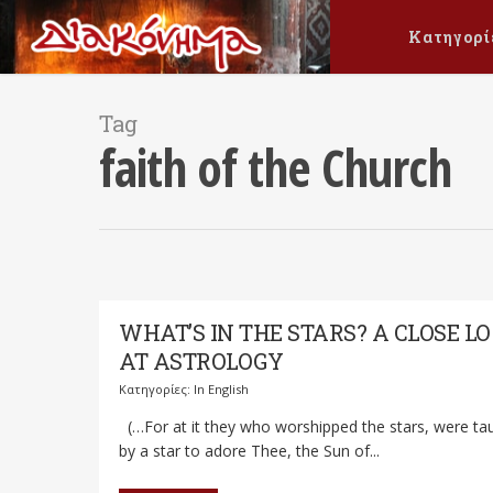
Κατηγορί
Tag
faith of the Church
WHAT’S IN THE STARS? A CLOSE L
AT ASTROLOGY
Κατηγορίες:
In English
(…For at it they who worshipped the stars, were ta
by a star to adore Thee, the Sun of...