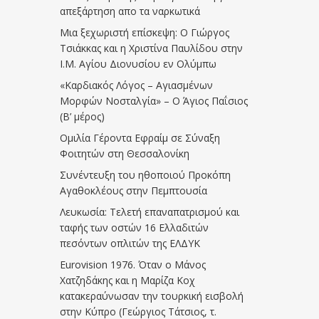
απεξάρτηση απο τα ναρκωτικά
Μια ξεχωριστή επίσκεψη: Ο Γιώργος
Τσιάκκας και η Χριστίνα Παυλίδου στην
Ι.Μ. Αγίου Διονυσίου εν Ολύμπω
«Καρδιακός Λόγος – Αγιασμένων
Μορφών Νοσταλγία» – Ο Άγιος Παΐσιος
(Β’ μέρος)
Ομιλία Γέροντα Εφραίμ σε Σύναξη
Φοιτητών στη Θεσσαλονίκη
Συνέντευξη του ηθοποιού Προκόπη
Αγαθοκλέους στην Πεμπτουσία
Λευκωσία: Τελετή επαναπατρισμού και
ταφής των οστών 16 Ελλαδιτών
πεσόντων οπλιτών της ΕΛΔΥΚ
Eurovision 1976. Όταν ο Μάνος
Χατζηδάκης και η Μαρίζα Κοχ
κατακεραύνωσαν την τουρκική εισβολή
στην Κύπρο (Γεώργιος Τάτσιος, τ.