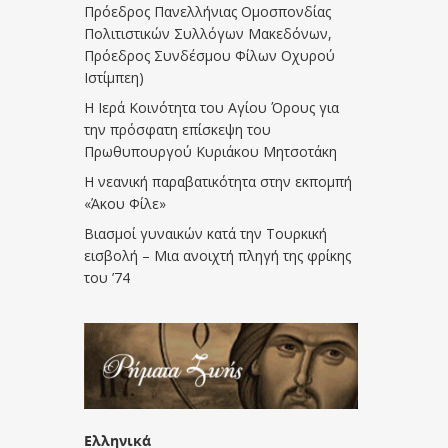
Πρόεδρος Πανελλήνιας Ομοσπονδίας
Πολιτιστικών Συλλόγων Μακεδόνων,
Πρόεδρος Συνδέσμου Φίλων Οχυρού
Ιστίμπεη)
Η Ιερά Κοινότητα του Αγίου Όρους για
την πρόσφατη επίσκεψη του
Πρωθυπουργού Κυριάκου Μητσοτάκη
Η νεανική παραβατικότητα στην εκπομπή
«Άκου Φίλε»
Βιασμοί γυναικών κατά την Τουρκική
εισβολή – Μια ανοιχτή πληγή της φρίκης
του ’74
Ελληνικά