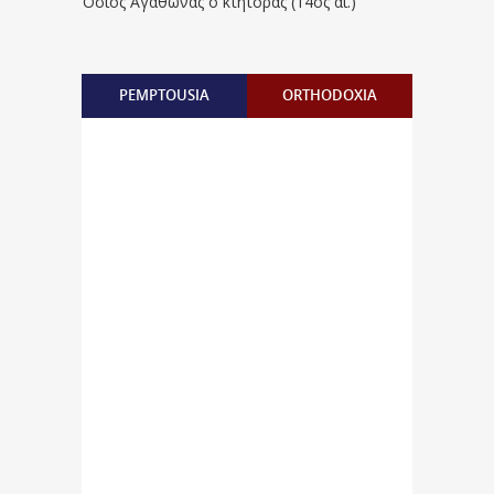
Όσιος Αγάθωνας ο κτήτορας (14ος αι.)
PEMPTOUSIA
ORTHODOXIA