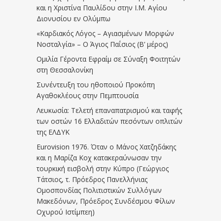
και η Χριστίνα Παυλίδου στην Ι.Μ. Αγίου
Διονυσίου εν Ολύμπω
«Καρδιακός Λόγος – Αγιασμένων Μορφών
Νοσταλγία» – Ο Άγιος Παΐσιος (Β’ μέρος)
Ομιλία Γέροντα Εφραίμ σε Σύναξη Φοιτητών
στη Θεσσαλονίκη
Συνέντευξη του ηθοποιού Προκόπη
Αγαθοκλέους στην Πεμπτουσία
Λευκωσία: Τελετή επαναπατρισμού και ταφής
των οστών 16 Ελλαδιτών πεσόντων οπλιτών
της ΕΛΔΥΚ
Eurovision 1976. Όταν ο Μάνος Χατζηδάκης
και η Μαρίζα Κοχ κατακεραύνωσαν την
τουρκική εισβολή στην Κύπρο (Γεώργιος
Τάτσιος, τ. Πρόεδρος Πανελλήνιας
Ομοσπονδίας Πολιτιστικών Συλλόγων
Μακεδόνων, Πρόεδρος Συνδέσμου Φίλων
Οχυρού Ιστίμπεη)