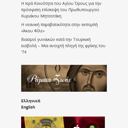
Η Ιερά Κοινότητα του Αγίου Όρους για την
πρόσφατη επίσκεψη του Πρωθυπουργού
Κυριάκου Μητσοτάκη
Η νεανική παραβατικότητα στην εκπομπή
«Άκου Φίλε»
Βιασμοί γυναικών κατά την Τουρκική
εισβολή – Μια ανοιχτή πληγή της φρίκης του
’74
Ελληνικά
English