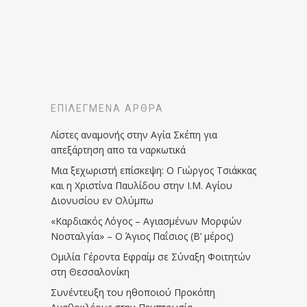
ΕΠΙΛΕΓΜΈΝΑ ΆΡΘΡΑ
Λίστες αναμονής στην Αγία Σκέπη για
απεξάρτηση απο τα ναρκωτικά
Μια ξεχωριστή επίσκεψη: Ο Γιώργος Τσιάκκας
και η Χριστίνα Παυλίδου στην Ι.Μ. Αγίου
Διονυσίου εν Ολύμπω
«Καρδιακός Λόγος – Αγιασμένων Μορφών
Νοσταλγία» – Ο Άγιος Παΐσιος (Β’ μέρος)
Ομιλία Γέροντα Εφραίμ σε Σύναξη Φοιτητών
στη Θεσσαλονίκη
Συνέντευξη του ηθοποιού Προκόπη