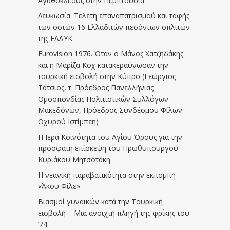
Αγαθοκλέους στην Πεμπτουσία
Λευκωσία: Τελετή επαναπατρισμού και ταφής
των οστών 16 Ελλαδιτών πεσόντων οπλιτών
της ΕΛΔΥΚ
Eurovision 1976. Όταν ο Μάνος Χατζηδάκης
και η Μαρίζα Κοχ κατακεραύνωσαν την
τουρκική εισβολή στην Κύπρο (Γεώργιος
Τάτσιος, τ. Πρόεδρος Πανελλήνιας
Ομοσπονδίας Πολιτιστικών Συλλόγων
Μακεδόνων, Πρόεδρος Συνδέσμου Φίλων
Οχυρού Ιστίμπεη)
Η Ιερά Κοινότητα του Αγίου Όρους για την
πρόσφατη επίσκεψη του Πρωθυπουργού
Κυριάκου Μητσοτάκη
Η νεανική παραβατικότητα στην εκπομπή
«Άκου Φίλε»
Βιασμοί γυναικών κατά την Τουρκική
εισβολή – Μια ανοιχτή πληγή της φρίκης του
’74