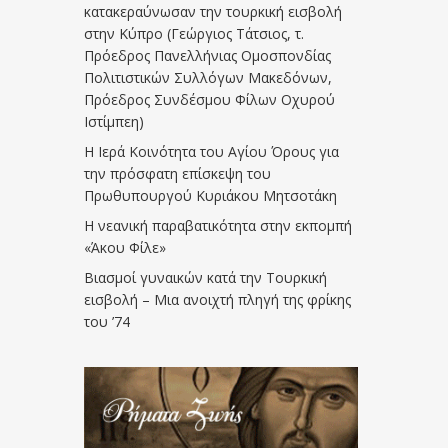
κατακεραύνωσαν την τουρκική εισβολή
στην Κύπρο (Γεώργιος Τάτσιος, τ.
Πρόεδρος Πανελλήνιας Ομοσπονδίας
Πολιτιστικών Συλλόγων Μακεδόνων,
Πρόεδρος Συνδέσμου Φίλων Οχυρού
Ιστίμπεη)
Η Ιερά Κοινότητα του Αγίου Όρους για
την πρόσφατη επίσκεψη του
Πρωθυπουργού Κυριάκου Μητσοτάκη
Η νεανική παραβατικότητα στην εκπομπή
«Άκου Φίλε»
Βιασμοί γυναικών κατά την Τουρκική
εισβολή – Μια ανοιχτή πληγή της φρίκης
του ’74