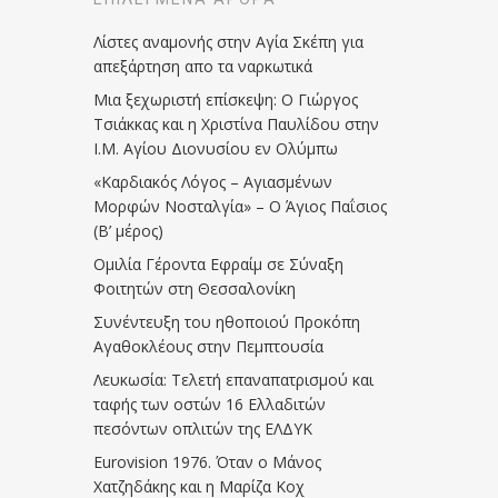
Λίστες αναμονής στην Αγία Σκέπη για
απεξάρτηση απο τα ναρκωτικά
Μια ξεχωριστή επίσκεψη: Ο Γιώργος
Τσιάκκας και η Χριστίνα Παυλίδου στην
Ι.Μ. Αγίου Διονυσίου εν Ολύμπω
«Καρδιακός Λόγος – Αγιασμένων
Μορφών Νοσταλγία» – Ο Άγιος Παΐσιος
(Β’ μέρος)
Ομιλία Γέροντα Εφραίμ σε Σύναξη
Φοιτητών στη Θεσσαλονίκη
Συνέντευξη του ηθοποιού Προκόπη
Αγαθοκλέους στην Πεμπτουσία
Λευκωσία: Τελετή επαναπατρισμού και
ταφής των οστών 16 Ελλαδιτών
πεσόντων οπλιτών της ΕΛΔΥΚ
Eurovision 1976. Όταν ο Μάνος
Χατζηδάκης και η Μαρίζα Κοχ