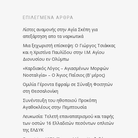
ΕΠΙΛΕΓΜΈΝΑ ΆΡΘΡΑ
Λίστες αναμονής στην Αγία Σκέπη για
απεξάρτηση απο τα ναρκωτικά
Μια ξεχωριστή επίσκεψη: Ο Γιώργος Τσιάκκας
και η Χριστίνα Παυλίδου στην Ι.Μ. Αγίου
Διονυσίου εν Ολύμπω
«Καρδιακός Λόγος – Αγιασμένων Μορφών
Νοσταλγία» – Ο Άγιος Παΐσιος (Β’ μέρος)
Ομιλία Γέροντα Εφραίμ σε Σύναξη Φοιτητών
στη Θεσσαλονίκη
Συνέντευξη του ηθοποιού Προκόπη
Αγαθοκλέους στην Πεμπτουσία
Λευκωσία: Τελετή επαναπατρισμού και ταφής
των οστών 16 Ελλαδιτών πεσόντων οπλιτών
της ΕΛΔΥΚ