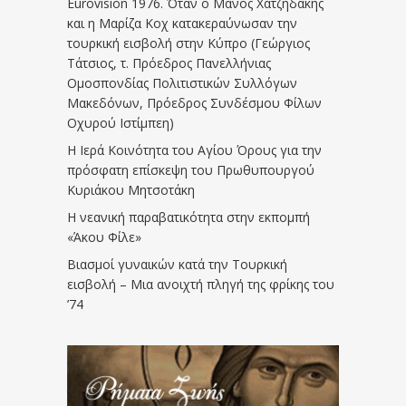
Eurovision 1976. Όταν ο Μάνος Χατζηδάκης
και η Μαρίζα Κοχ κατακεραύνωσαν την
τουρκική εισβολή στην Κύπρο (Γεώργιος
Τάτσιος, τ. Πρόεδρος Πανελλήνιας
Ομοσπονδίας Πολιτιστικών Συλλόγων
Μακεδόνων, Πρόεδρος Συνδέσμου Φίλων
Οχυρού Ιστίμπεη)
Η Ιερά Κοινότητα του Αγίου Όρους για την
πρόσφατη επίσκεψη του Πρωθυπουργού
Κυριάκου Μητσοτάκη
Η νεανική παραβατικότητα στην εκπομπή
«Άκου Φίλε»
Βιασμοί γυναικών κατά την Τουρκική
εισβολή – Μια ανοιχτή πληγή της φρίκης του
’74