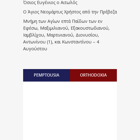
Όσιος Ευγένιος ο Αιτωλός
Ο Άγιος Νεομάρτυς Χρήστος από την Πρέβεζα
Μνήμη των Aγίων επτά Παίδων των εν
Eφέσω, Mαξιμιλιανού, Eξακουστωδιανού,
Iαμβλίχου, Mαρτινιανού, Διονυσίου,
Aντωνίνου (1), και Kωνσταντίνου – 4
Αυγούστου
PEMPTOUSIA
ORTHODOXIA