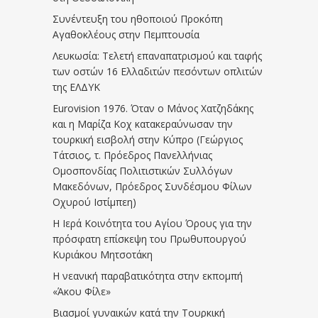
Συνέντευξη του ηθοποιού Προκόπη
Αγαθοκλέους στην Πεμπτουσία
Λευκωσία: Τελετή επαναπατρισμού και ταφής
των οστών 16 Ελλαδιτών πεσόντων οπλιτών
της ΕΛΔΥΚ
Eurovision 1976. Όταν ο Μάνος Χατζηδάκης
και η Μαρίζα Κοχ κατακεραύνωσαν την
τουρκική εισβολή στην Κύπρο (Γεώργιος
Τάτσιος, τ. Πρόεδρος Πανελλήνιας
Ομοσπονδίας Πολιτιστικών Συλλόγων
Μακεδόνων, Πρόεδρος Συνδέσμου Φίλων
Οχυρού Ιστίμπεη)
Η Ιερά Κοινότητα του Αγίου Όρους για την
πρόσφατη επίσκεψη του Πρωθυπουργού
Κυριάκου Μητσοτάκη
Η νεανική παραβατικότητα στην εκπομπή
«Άκου Φίλε»
Βιασμοί γυναικών κατά την Τουρκική