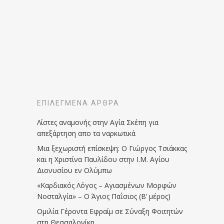
ΕΠΙΛΕΓΜΈΝΑ ΆΡΘΡΑ
Λίστες αναμονής στην Αγία Σκέπη για
απεξάρτηση απο τα ναρκωτικά
Μια ξεχωριστή επίσκεψη: Ο Γιώργος Τσιάκκας
και η Χριστίνα Παυλίδου στην Ι.Μ. Αγίου
Διονυσίου εν Ολύμπω
«Καρδιακός Λόγος – Αγιασμένων Μορφών
Νοσταλγία» – Ο Άγιος Παΐσιος (Β’ μέρος)
Ομιλία Γέροντα Εφραίμ σε Σύναξη Φοιτητών
στη Θεσσαλονίκη