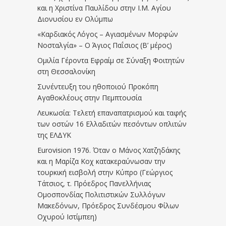
και η Χριστίνα Παυλίδου στην Ι.Μ. Αγίου
Διονυσίου εν Ολύμπω
«Καρδιακός Λόγος – Αγιασμένων Μορφών
Νοσταλγία» – Ο Άγιος Παΐσιος (Β’ μέρος)
Ομιλία Γέροντα Εφραίμ σε Σύναξη Φοιτητών
στη Θεσσαλονίκη
Συνέντευξη του ηθοποιού Προκόπη
Αγαθοκλέους στην Πεμπτουσία
Λευκωσία: Τελετή επαναπατρισμού και ταφής
των οστών 16 Ελλαδιτών πεσόντων οπλιτών
της ΕΛΔΥΚ
Eurovision 1976. Όταν ο Μάνος Χατζηδάκης
και η Μαρίζα Κοχ κατακεραύνωσαν την
τουρκική εισβολή στην Κύπρο (Γεώργιος
Τάτσιος, τ. Πρόεδρος Πανελλήνιας
Ομοσπονδίας Πολιτιστικών Συλλόγων
Μακεδόνων, Πρόεδρος Συνδέσμου Φίλων
Οχυρού Ιστίμπεη)