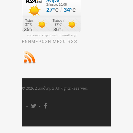
πρόγνωση καιρού από το weather.gr
ΕΝΗΜΈΡΩΣΉ ΜΕΣΩ RSS
© 2026 Διακόνημα. All Rights Reserved.