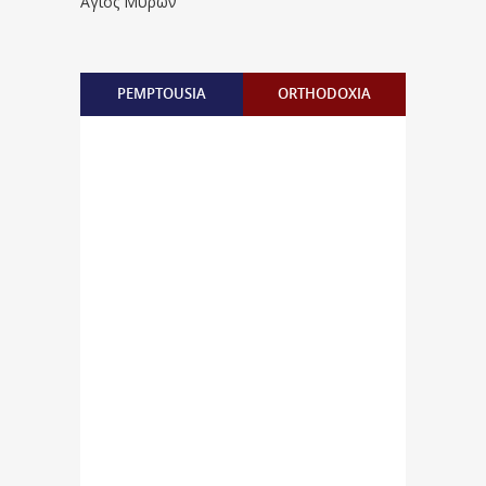
Άγιος Μύρων
PEMPTOUSIA
ORTHODOXIA