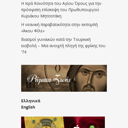
Η Ιερά Κοινότητα του Αγίου Όρους για την
πρόσφατη επίσκεψη του Πρωθυπουργού
Κυριάκου Μητσοτάκη
Η νεανική παραβατικότητα στην εκπομπή
«Άκου Φίλε»
Βιασμοί γυναικών κατά την Τουρκική
εισβολή – Μια ανοιχτή πληγή της φρίκης του
’74
Ελληνικά
English