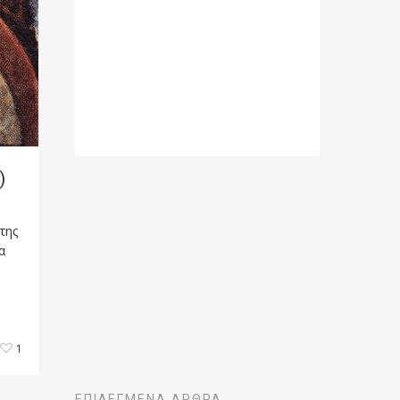
)
της
α
1
ΕΠΙΛΕΓΜΈΝΑ ΆΡΘΡΑ