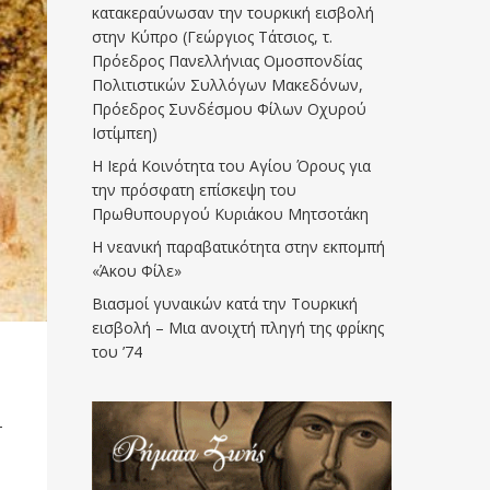
κατακεραύνωσαν την τουρκική εισβολή
στην Κύπρο (Γεώργιος Τάτσιος, τ.
Πρόεδρος Πανελλήνιας Ομοσπονδίας
Πολιτιστικών Συλλόγων Μακεδόνων,
Πρόεδρος Συνδέσμου Φίλων Οχυρού
Ιστίμπεη)
Η Ιερά Κοινότητα του Αγίου Όρους για
την πρόσφατη επίσκεψη του
Πρωθυπουργού Κυριάκου Μητσοτάκη
Η νεανική παραβατικότητα στην εκπομπή
«Άκου Φίλε»
Βιασμοί γυναικών κατά την Τουρκική
εισβολή – Μια ανοιχτή πληγή της φρίκης
του ’74
–