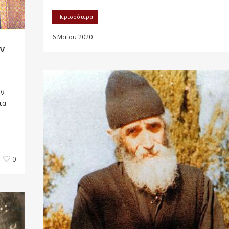
Περισσότερα
6 Μαΐου 2020
ν
ων
τα
0