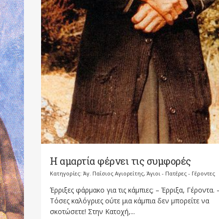
Η αμαρτία φέρνει τις συμφορές
Κατηγορίες:
Άγ. Παΐσιος Αγιορείτης
,
Άγιοι - Πατέρες - Γέροντες
Έρριξες φάρμακο για τις κάμπιες; – Έρριξα, Γέροντα. 
Τόσες καλόγριες ούτε μια κάμπια δεν μπορείτε να
σκοτώσετε! Στην Κατοχή,...