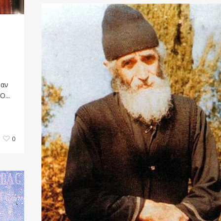
ναν
...
0