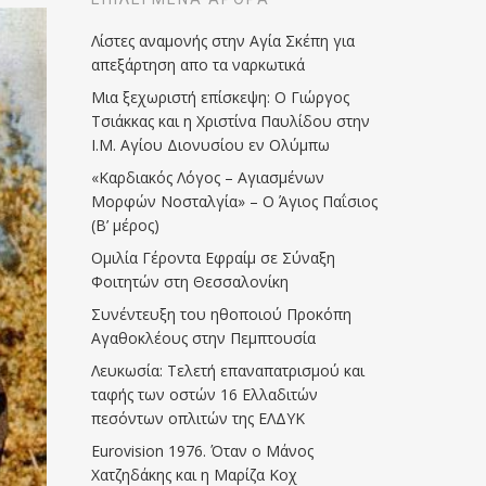
Λίστες αναμονής στην Αγία Σκέπη για
απεξάρτηση απο τα ναρκωτικά
Μια ξεχωριστή επίσκεψη: Ο Γιώργος
Τσιάκκας και η Χριστίνα Παυλίδου στην
Ι.Μ. Αγίου Διονυσίου εν Ολύμπω
«Καρδιακός Λόγος – Αγιασμένων
Μορφών Νοσταλγία» – Ο Άγιος Παΐσιος
(Β’ μέρος)
Ομιλία Γέροντα Εφραίμ σε Σύναξη
Φοιτητών στη Θεσσαλονίκη
Συνέντευξη του ηθοποιού Προκόπη
Αγαθοκλέους στην Πεμπτουσία
Λευκωσία: Τελετή επαναπατρισμού και
ταφής των οστών 16 Ελλαδιτών
πεσόντων οπλιτών της ΕΛΔΥΚ
Eurovision 1976. Όταν ο Μάνος
Χατζηδάκης και η Μαρίζα Κοχ