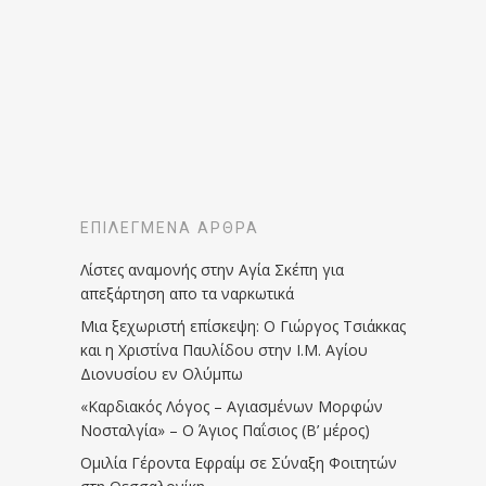
ΕΠΙΛΕΓΜΈΝΑ ΆΡΘΡΑ
Λίστες αναμονής στην Αγία Σκέπη για
απεξάρτηση απο τα ναρκωτικά
Μια ξεχωριστή επίσκεψη: Ο Γιώργος Τσιάκκας
και η Χριστίνα Παυλίδου στην Ι.Μ. Αγίου
Διονυσίου εν Ολύμπω
«Καρδιακός Λόγος – Αγιασμένων Μορφών
Νοσταλγία» – Ο Άγιος Παΐσιος (Β’ μέρος)
Ομιλία Γέροντα Εφραίμ σε Σύναξη Φοιτητών