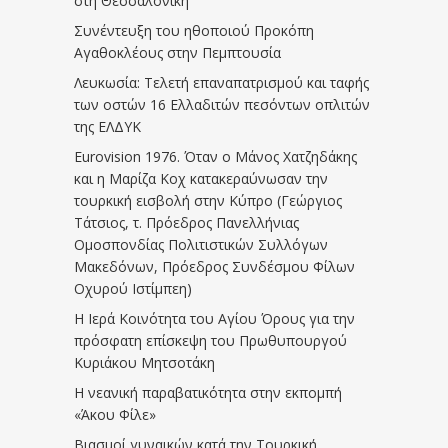
στη Θεσσαλονίκη
Συνέντευξη του ηθοποιού Προκόπη
Αγαθοκλέους στην Πεμπτουσία
Λευκωσία: Τελετή επαναπατρισμού και ταφής
των οστών 16 Ελλαδιτών πεσόντων οπλιτών
της ΕΛΔΥΚ
Eurovision 1976. Όταν ο Μάνος Χατζηδάκης
και η Μαρίζα Κοχ κατακεραύνωσαν την
τουρκική εισβολή στην Κύπρο (Γεώργιος
Τάτσιος, τ. Πρόεδρος Πανελλήνιας
Ομοσπονδίας Πολιτιστικών Συλλόγων
Μακεδόνων, Πρόεδρος Συνδέσμου Φίλων
Οχυρού Ιστίμπεη)
Η Ιερά Κοινότητα του Αγίου Όρους για την
πρόσφατη επίσκεψη του Πρωθυπουργού
Κυριάκου Μητσοτάκη
Η νεανική παραβατικότητα στην εκπομπή
«Άκου Φίλε»
Βιασμοί γυναικών κατά την Τουρκική