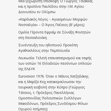
Μια ξεχωριστή επίσκεψη: Ο Γιώργος Τσιάκκας
και η Χριστίνα Παυλίδου στην Ι.Μ. Αγίου
Διονυσίου εν Ολύμπω
«Καρδιακός Λόγος – Αγιασμένων Μορφών
Νοσταλγία» – Ο Άγιος Παΐσιος (Β’ μέρος)
Ομιλία Γέροντα Εφραίμ σε Σύναξη Φοιτητών
στη Θεσσαλονίκη
Συνέντευξη του ηθοποιού Προκόπη
Αγαθοκλέους στην Πεμπτουσία
Λευκωσία: Τελετή επαναπατρισμού και ταφής
των οστών 16 Ελλαδιτών πεσόντων οπλιτών
της ΕΛΔΥΚ
Eurovision 1976. Όταν ο Μάνος Χατζηδάκης
και η Μαρίζα Κοχ κατακεραύνωσαν την
τουρκική εισβολή στην Κύπρο (Γεώργιος
Τάτσιος, τ. Πρόεδρος Πανελλήνιας
Ομοσπονδίας Πολιτιστικών Συλλόγων
Μακεδόνων, Πρόεδρος Συνδέσμου Φίλων
Οχυρού Ιστίμπεη)