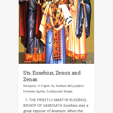
Sts. Eusebius, Zenon and
Zenas
Κατηγορίες:
In English
,
Άγ. Νικόλαος (Βελιμίροβιτς)
Επίσκοπος Αχρίδος
,
Συναξαριακές Μορφές
1. THE PRIESTLY-MARTYR EUSEBIUS,
BISHOP OF SAMOSATA Eusebius was a
great exposer of Arianism. When the