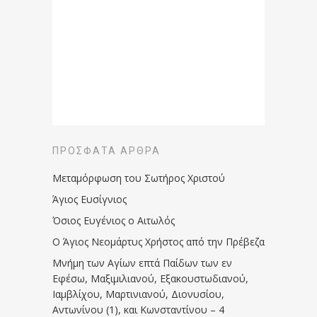
ΠΡΌΣΦΑΤΑ ΆΡΘΡΑ
Μεταμόρφωση του Σωτήρος Χριστού
Άγιος Ευσίγνιος
Όσιος Ευγένιος ο Αιτωλός
Ο Άγιος Νεομάρτυς Χρήστος από την Πρέβεζα
Μνήμη των Aγίων επτά Παίδων των εν
Eφέσω, Mαξιμιλιανού, Eξακουστωδιανού,
Iαμβλίχου, Mαρτινιανού, Διονυσίου,
Aντωνίνου (1), και Kωνσταντίνου – 4