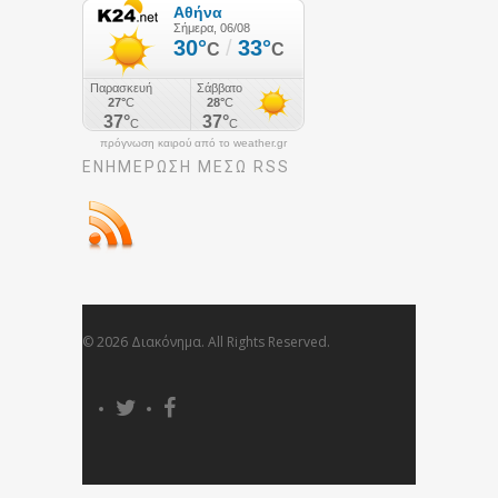
πρόγνωση καιρού από το weather.gr
ΕΝΗΜΈΡΩΣΉ ΜΕΣΩ RSS
© 2026 Διακόνημα. All Rights Reserved.