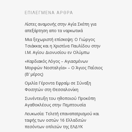
ΕΠΙΛΕΓΜΈΝΑ ΆΡΘΡΑ
Λίστες αναμονής στην Αγία Σκέπη για
απεξάρτηση απο τα ναρκωτικά
Μια ξεχωριστή επίσκεψη: Ο Γιώργος
Τσιάκκας και η Χριστίνα Παυλίδου στην
Ι.Μ. Αγίου Διονυσίου εν Ολύμπω
«Καρδιακός Λόγος – Αγιασμένων
Μορφών Νοσταλγία» – Ο Άγιος Παΐσιος
(Β’ μέρος)
Ομιλία Γέροντα Εφραίμ σε Σύναξη
Φοιτητών στη Θεσσαλονίκη
Συνέντευξη του ηθοποιού Προκόπη
Αγαθοκλέους στην Πεμπτουσία
Λευκωσία: Τελετή επαναπατρισμού και
ταφής των οστών 16 Ελλαδιτών
πεσόντων οπλιτών της ΕΛΔΥΚ