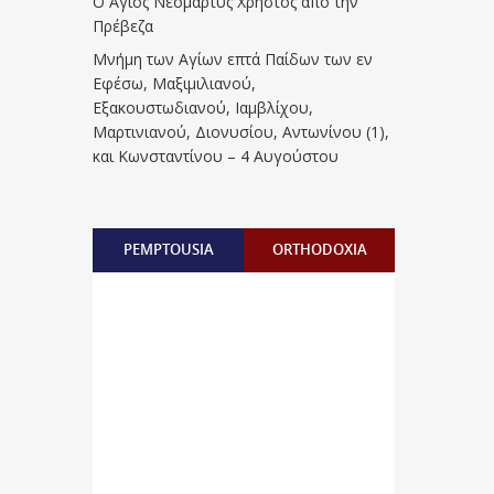
Ο Άγιος Νεομάρτυς Χρήστος από την
Πρέβεζα
Μνήμη των Aγίων επτά Παίδων των εν
Eφέσω, Mαξιμιλιανού,
Eξακουστωδιανού, Iαμβλίχου,
Mαρτινιανού, Διονυσίου, Aντωνίνου (1),
και Kωνσταντίνου – 4 Αυγούστου
PEMPTOUSIA
ORTHODOXIA