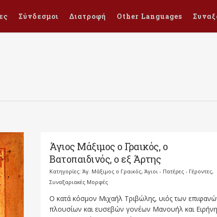
ες
Σύνδεσμοι
Διατροφή
Other Languages
Συναξ
Άγιος Μάξιμος ο Γραικός, ο
Βατοπαιδινός, ο εξ Άρτης
Κατηγορίες:
Άγ. Μάξιμος ο Γραικός
,
Άγιοι - Πατέρες - Γέροντες
,
Συναξαριακές Μορφές
Ο κατά κόσμον Μιχαήλ Τριβώλης, υιός των επιφανώ
πλουσίων και ευσεβών γονέων Μανουήλ και Ειρήνη