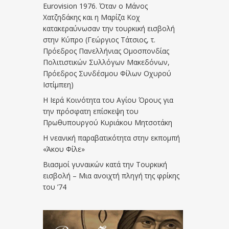
Eurovision 1976. Όταν ο Μάνος
Χατζηδάκης και η Μαρίζα Κοχ
κατακεραύνωσαν την τουρκική εισβολή
στην Κύπρο (Γεώργιος Τάτσιος, τ.
Πρόεδρος Πανελλήνιας Ομοσπονδίας
Πολιτιστικών Συλλόγων Μακεδόνων,
Πρόεδρος Συνδέσμου Φίλων Οχυρού
Ιστίμπεη)
Η Ιερά Κοινότητα του Αγίου Όρους για
την πρόσφατη επίσκεψη του
Πρωθυπουργού Κυριάκου Μητσοτάκη
Η νεανική παραβατικότητα στην εκπομπή
«Άκου Φίλε»
Βιασμοί γυναικών κατά την Τουρκική
εισβολή – Μια ανοιχτή πληγή της φρίκης
του ’74