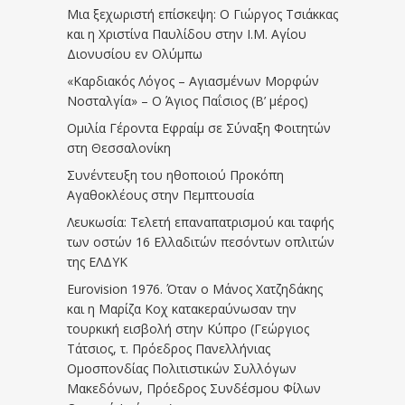
Μια ξεχωριστή επίσκεψη: Ο Γιώργος Τσιάκκας
και η Χριστίνα Παυλίδου στην Ι.Μ. Αγίου
Διονυσίου εν Ολύμπω
«Καρδιακός Λόγος – Αγιασμένων Μορφών
Νοσταλγία» – Ο Άγιος Παΐσιος (Β’ μέρος)
Ομιλία Γέροντα Εφραίμ σε Σύναξη Φοιτητών
στη Θεσσαλονίκη
Συνέντευξη του ηθοποιού Προκόπη
Αγαθοκλέους στην Πεμπτουσία
Λευκωσία: Τελετή επαναπατρισμού και ταφής
των οστών 16 Ελλαδιτών πεσόντων οπλιτών
της ΕΛΔΥΚ
Eurovision 1976. Όταν ο Μάνος Χατζηδάκης
και η Μαρίζα Κοχ κατακεραύνωσαν την
τουρκική εισβολή στην Κύπρο (Γεώργιος
Τάτσιος, τ. Πρόεδρος Πανελλήνιας
Ομοσπονδίας Πολιτιστικών Συλλόγων
Μακεδόνων, Πρόεδρος Συνδέσμου Φίλων