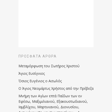
ΠΡΌΣΦΑΤΑ ΆΡΘΡΑ
Μεταμόρφωση του Σωτήρος Χριστού
Άγιος Ευσίγνιος
Όσιος Ευγένιος ο Αιτωλός
Ο Άγιος Νεομάρτυς Χρήστος από την Πρέβεζα
Μνήμη των Aγίων επτά Παίδων των εν
Eφέσω, Mαξιμιλιανού, Eξακουστωδιανού,
Iαμβλίχου, Mαρτινιανού, Διονυσίου,