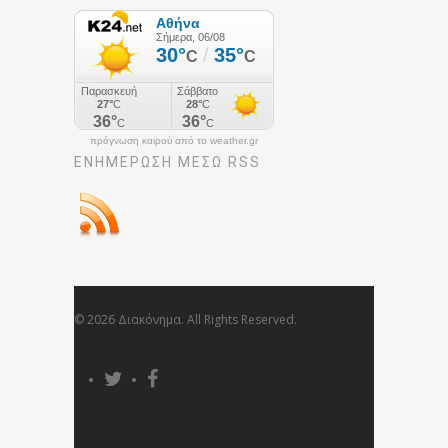
πρόγνωση καιρού από το weather.gr
ΕΝΗΜΈΡΩΣΉ ΜΕΣΩ RSS
© 2026 Διακόνημα. All Rights Reserved.