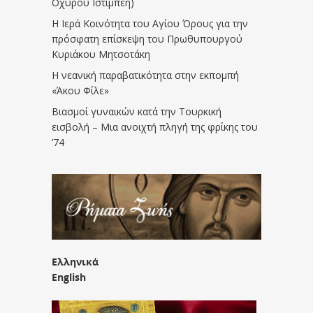
Οχυρού Ιστίμπεη)
Η Ιερά Κοινότητα του Αγίου Όρους για την
πρόσφατη επίσκεψη του Πρωθυπουργού
Κυριάκου Μητσοτάκη
Η νεανική παραβατικότητα στην εκπομπή
«Άκου Φίλε»
Βιασμοί γυναικών κατά την Τουρκική
εισβολή – Μια ανοιχτή πληγή της φρίκης του
’74
Ελληνικά
English