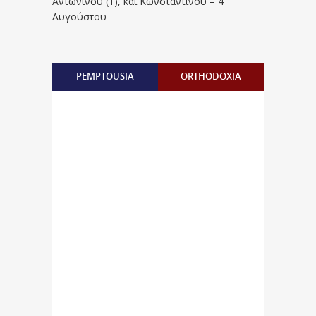
Aντωνίνου (1), και Kωνσταντίνου – 4
Αυγούστου
PEMPTOUSIA
ORTHODOXIA